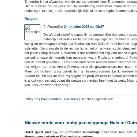
En verder is het afwachten wat de rechter oordeelt voor 5 november aanst
Het is duidelijk dat de pers zich bij voortduring heeft laten manipuleren en
onder ogen te zien , zoals overduidelijk blijkt uit de overlegde documentat
Reageer

P.brandjes
24 oktober 2025 op 09:27
De afscheidsbrief is natuurlijk op persoonlijke titel geschreven
natuurlijk het volste recht van mijn opvolger om de brief te verw
wettig en overtuigend bewijs dat Bakker en van Duin de boel hebben opg
side letter. De vraag die bij de rechter ligt is niet of het waar is, dat staat we
dat publiek mag maken. Opvallend is dat niemand het erg vind dat dit is ge
dat ook in onze democratie kan gebeuren wat in Rusland is gebeurd. Putin
aan de macht gekomen. Er zou een onderzoek moeten komen waarom de m
het zwijgen toe doet. Andre Duivenvoorde die gewoon netjes met naam zi
Maar ook hij heeft grote twijfels bij mijn beweegredenen. En ik verdenk 
Bakker cs. En ook de door mij opgerichte partij wil niets te maken hebben me
is angst voor een advocaat die nauwe connecties heeft met de pers. Maar da
van. Dus van waar dit gedrag?
voor
10/27/25
|
Paul Brandjes
|
Trackback
|
Reacties uitgeschakeld
Kort
geding
tegen
Paul
Nieuwe ronde voor lobby parkeergarage Huis ter Duin
Brandjes
die
Hotel geeft niet op, en gemeente Noordwijk doet mee aan een ni
de
Hoogheemraadschap Rijnland niet serieus.