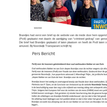
Brandjes had eerst een brief op de website van de mede door hem opgerich
(PvdI) geplaatst met daarin de aantijging van “crimineel gedrag” van ge
Die brief had Brandjes geplaatst of laten plaatsen en heeft de PvdI laten v
amused. Bij Noordwijk Transparant schrijft hij: