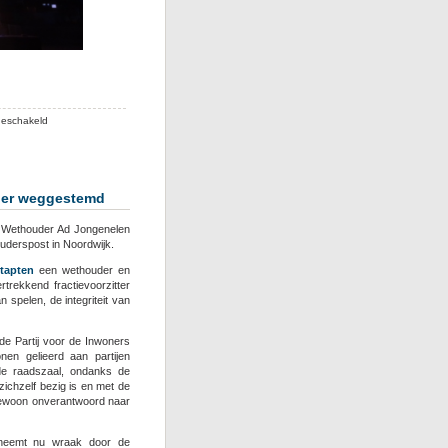
voor
geschakeld
Na
succes
met
het
uder weggestemd
reuzenrad
wil
. Wethouder Ad Jongenelen
Noordwijk
derspost in Noordwijk.
haar
tapten
een wethouder en
belangrijkste
trekkend fractievoorzitter
plein
 spelen, de integriteit van
laten
volbouwen
e Partij voor de Inwoners
met
onen gelieerd aan partijen
flats
de raadszaal, ondanks de
voor
zichzelf bezig is en met de
de
ngewoon onverantwoord naar
rijksten
 neemt nu wraak door de