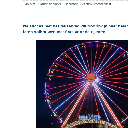
voor
04/25/25
|
Politiek algemeen
|
Trackback
|
Reacties uitgeschakeld
Mede-
oprichter
Victor
Salman
Na succes met het reuzenrad wil Noordwijk haar belan
verlaat
laten volbouwen met flats voor de rijksten
partij
voor
de
Inwoners