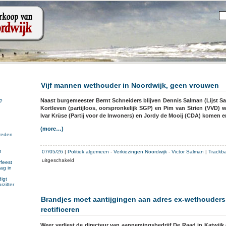
Vijf mannen wethouder in Noordwijk, geen vrouwen
Naast burgemeester Bernt Schneiders blijven Dennis Salman (Lijst Sa
?
Kortleven (partijloos, oorspronkelijk SGP) en Pim van Strien (VVD) 
Ivar Krüse (Partij voor de Inwoners) en Jordy de Mooij (CDA) komen er
(more…)
reden
n
07/05/26
|
Politiek algemeen
-
Verkiezingen Noordwijk
-
Victor Salman
|
Trackb
n
voor
uitgeschakeld
feest
ag in
Vijf
mannen
igt
rzitter
wethouder
in
Brandjes moet aantijgingen aan adres ex-wethouders
Noordwijk,
rectificeren
geen
vrouwen
Weer verliest de directeur van aannemingsbedrijf De Raad in Katwijk