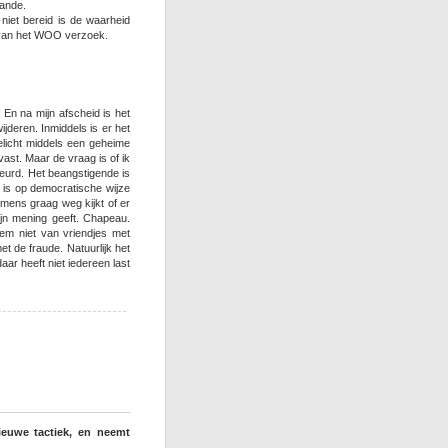
aande.
 niet bereid is de waarheid
ie van het WOO verzoek.
. En na mijn afscheid is het
ijderen. Inmiddels is er het
elicht middels een geheime
l vast. Maar de vraag is of ik
beurd. Het beangstigende is
 is op democratische wijze
ens graag weg kijkt of er
jn mening geeft. Chapeau.
hem niet van vriendjes met
t de fraude. Natuurlijk het
ar heeft niet iedereen last
euwe tactiek, en neemt