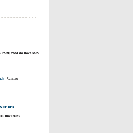
e Partij voor de Inwoners
ack
|
Reacties
nwoners
 de Inwoners.