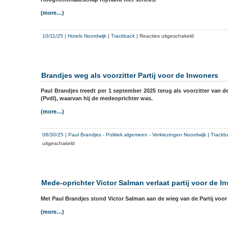
vrijheid
(more…)
van
meningsuiting
koestert
voor
10/11/25
|
Hotels Noordwijk
|
Trackback
|
Reacties uitgeschakeld
Nieuwe
ronde
voor
lobby
Brandjes weg als voorzitter Partij voor de Inwoners
parkeergarage
Huis
Paul Brandjes treedt per 1 september 2025 terug als voorzitter van d
ter
(PvdI), waarvan hij de medeoprichter was.
Duin
(more…)
08/30/25
|
Paul Brandjes
-
Politiek algemeen
-
Verkiezingen Noordwijk
|
Trackb
voor
uitgeschakeld
Brandjes
weg
als
voorzitter
Mede-oprichter Victor Salman verlaat partij voor de I
Partij
voor
Met Paul Brandjes stond Victor Salman aan de wieg van de Partij voor
de
(more…)
Inwoners