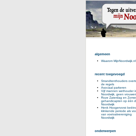
algemeen
Waarom MijnNoordwijk.nl
recent toegevoegd
Strandtenthouders overt
de regels
Asociaal parkeren
Vijf mannen wethouder i
Noordwijk, geen vrouwe
Roze Zaterdag en Zomer
gehandicapten op één d
Noordwijk
Henk Hoogervorst beëind
klinkende periode als voo
van voetvalvereniging
Noordwijk
onderwerpen