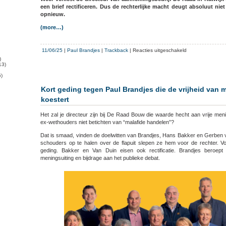
een brief rectificeren.
Dus de rechterlijke macht deugt absoluut nie
opnieuw.
(more…)
voor
11/06/25
|
Paul Brandjes
|
Trackback
|
Reacties uitgeschakeld
Brandjes
)
13)
moet
)
aantijgingen
aan
Kort geding tegen Paul Brandjes die de vrijheid van 
adres
koestert
ex-
wethouders
Het zal je directeur zijn bij De Raad Bouw die waarde hecht aan vrije men
Noordwijk
ex-wethouders niet betichten van “malafide handelen”?
rectificeren
Dat is smaad, vinden de doelwitten van Brandjes, Hans Bakker en Gerben v
schouders op te halen over de flapuit slepen ze hem voor de rechter. V
geding. Bakker en Van Duin eisen ook rectificatie. Brandjes beroept 
meningsuiting en bijdrage aan het publieke debat.