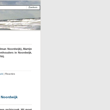
lman Noordwijk), Martijn
wethouders in Noordwijk.
bij.
ack
|
Reacties
 Noordwijk
 een rechtszaak. Hij moet