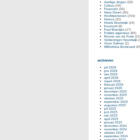
Aardige dingen
(28)
Cultuur
(18)
Financiën
(30)
Harry Groen
(30)
Hoofdpersonen
(154)
Horeca
(32)
Hotels Noordwijk
(16)
Kuuroord
(9)
Paul Brandjes
(17)
Politiek algemeen
(65)
Ronnie van de Putte
(22
Verkiezingen Noordwijk
(
Victor Salman
(2)
Wilhelmina Boulevard
(45
archieven
juli 2026
juni 2026
mei 2026
april 2026
maart 2026
februari 2026
januari 2026
december 2025
november 2025
oktober 2025
september 2025
augustus 2025
juli 2025
juni 2025
mei 2025
april 2025
januari 2025
december 2024
november 2024
oktober 2024
september 2024
augustus 2024