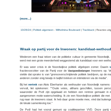
(more…)
10/26/24
|
Politiek algemeen
-
Wilhelmina Boulevard
|
Trackback
|
Reacties uit
Wraak op partij voor de Inwoners: kandidaat-wetho
Wederom een fraai teken van de politieke cultuur in gemeente Noordwijk
werd met een grote meerderheid weggestemd als kandidaat voor een wethou
Er was weer crisis in de Noordwijkse politiek afgelopen zomer. Daarin
s
fractievoorzitter van de Partij voor de
Vastgoedbelangen
Inwoners op. Ver
stelde dat sprake is van “grensoverschrijdende politiek bedrijven, op de man
anderen zonder enig bewijs in twijfel trekken en intimideren via de media”.
Bij het
vertrek
van Alois Eberharter als wethouder van Noordwijk namens d
vervult, liet optekenen: ““Oude vetes, althans geschillen, tussen pers
waaronder de PvdI zijn opgelaaid en hebben een rentree gemaakt in 
aangenomen motie waterscheiding. Ik zie een Noordwijkse politiek die met 
rug naar de inwoners staat. Ik heb daar grote moeite mee, vind dat buite
de lokale samenleving toe.”
De PvdI had het vooral gemunt op coalitiepartner VVD. Deze partij