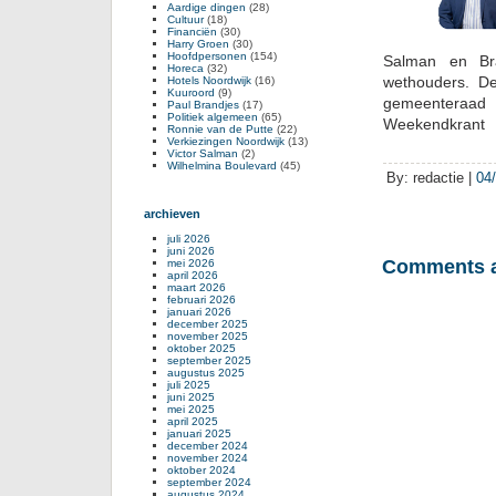
Aardige dingen
(28)
Cultuur
(18)
Financiën
(30)
Harry Groen
(30)
Hoofdpersonen
(154)
Salman en Bra
Horeca
(32)
wethouders. De
Hotels Noordwijk
(16)
Kuuroord
(9)
gemeenteraad 
Paul Brandjes
(17)
Politiek algemeen
(65)
Weekendkrant
Ronnie van de Putte
(22)
Verkiezingen Noordwijk
(13)
Victor Salman
(2)
Wilhelmina Boulevard
(45)
By: redactie |
04
archieven
juli 2026
juni 2026
Comments a
mei 2026
april 2026
maart 2026
februari 2026
januari 2026
december 2025
november 2025
oktober 2025
september 2025
augustus 2025
juli 2025
juni 2025
mei 2025
april 2025
januari 2025
december 2024
november 2024
oktober 2024
september 2024
augustus 2024