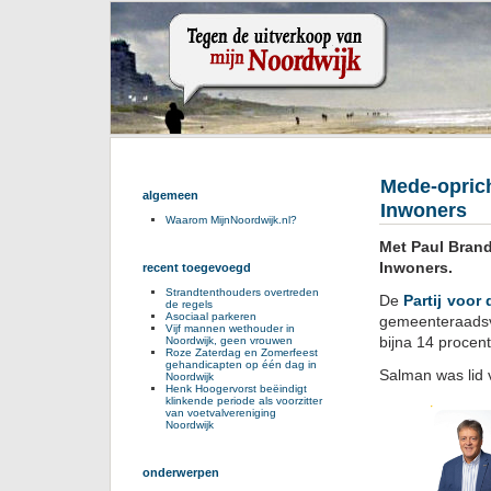
Mede-oprich
algemeen
Inwoners
Waarom MijnNoordwijk.nl?
Met Paul Brand
Inwoners.
recent toegevoegd
Strandtenthouders overtreden
De
Partij voor
de regels
Asociaal parkeren
gemeenteraadsv
Vijf mannen wethouder in
bijna 14 procen
Noordwijk, geen vrouwen
Roze Zaterdag en Zomerfeest
gehandicapten op één dag in
Salman was lid v
Noordwijk
Henk Hoogervorst beëindigt
klinkende periode als voorzitter
van voetvalvereniging
Noordwijk
onderwerpen