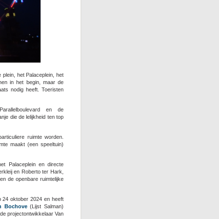
plein, het Palaceplein, het
en in het begin, maar de
ats nodig heeft. Toeristen
arallelboulevard en de
e die de lelijkheid ten top
articuliere ruimte worden.
mte maakt (een speeltuin)
t Palaceplein en directe
kleij en Roberto ter Hark,
en de openbare ruimtelijke
 24 oktober 2024 en heeft
an Bochove
(Lijst Salman)
 de projectontwikkelaar Van