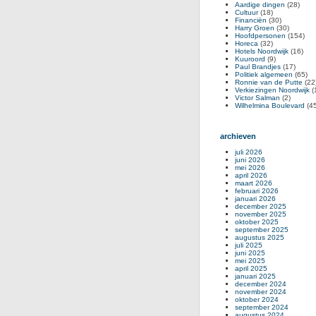
Aardige dingen
(28)
Cultuur
(18)
Financiën
(30)
Harry Groen
(30)
Hoofdpersonen
(154)
Horeca
(32)
Hotels Noordwijk
(16)
Kuuroord
(9)
Paul Brandjes
(17)
Politiek algemeen
(65)
Ronnie van de Putte
(22
Verkiezingen Noordwijk
(
Victor Salman
(2)
Wilhelmina Boulevard
(45
archieven
juli 2026
juni 2026
mei 2026
april 2026
maart 2026
februari 2026
januari 2026
december 2025
november 2025
oktober 2025
september 2025
augustus 2025
juli 2025
juni 2025
mei 2025
april 2025
januari 2025
december 2024
november 2024
oktober 2024
september 2024
augustus 2024