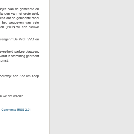
heidjes’ van de gemeente en
langen van het grote geld.
ens dat de gemeente “heel
e het weggeven van vele
den (Puur) wil een nieuwe
brengen.” De PvdI, VVD en
eveelheid parkeerplaatsen.
ordt in stemming gebracht
komst.
Noordwijk aan Zee om zeep
n we dat willen?
|
Comments [RSS 2.0]