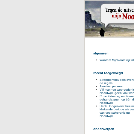
algemeen
Waarom MijnNoordwijk.nl
recent toegevoegd
Strandtenthouders overt
de regels
Asociaal parkeren
Vijf mannen wethouder i
Noordwijk, geen vrouwe
Roze Zaterdag en Zomer
gehandicapten op één d
Noordwijk
Henk Hoogervorst beëind
klinkende periode als voo
van voetvalvereniging
Noordwijk
onderwerpen