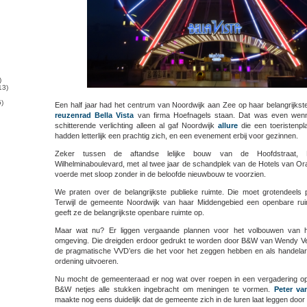
)
13)
)
Een half jaar had het centrum van Noordwijk aan Zee op haar belangrijkste 
reuzenrad Bella Vista
van firma Hoefnagels staan. Dat was even wenn
schitterende verlichting alleen al gaf Noordwijk
allure
die een toeristenpla
hadden letterlijk een prachtig zich, en een evenement erbij voor gezinnen.
Zeker tussen de aftandse lelijke bouw van de Hoofdstraat, P
Wilhelminaboulevard, met al twee jaar de schandplek van de Hotels van Oranj
voerde met sloop zonder in de beloofde nieuwbouw te voorzien.
We praten over de belangrijkste publieke ruimte. Die moet grotendeels p
Terwijl de gemeente Noordwijk van haar Middengebied een openbare rui
geeft ze de belangrijkste openbare ruimte op.
Maar wat nu? Er liggen vergaande plannen voor het volbouwen van he
omgeving. Die dreigden erdoor gedrukt te worden door B&W van Wendy Ver
de pragmatische VVD’ers die het voor het zeggen hebben en als handelar
ordening uitvoeren.
Nu mocht de gemeenteraad er nog wat over roepen in een vergadering op
B&W netjes alle stukken ingebracht om meningen te vormen.
Peter v
maakte nog eens duidelijk dat de gemeente zich in de luren laat leggen door