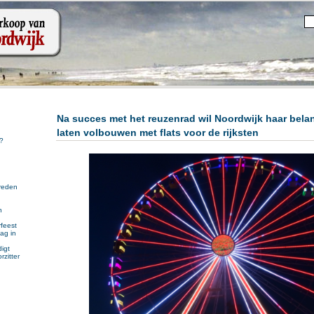
Na succes met het reuzenrad wil Noordwijk haar belan
laten volbouwen met flats voor de rijksten
?
reden
n
n
feest
ag in
igt
rzitter