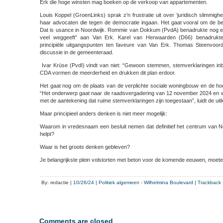
Erk die hoge winsten mag boeken op de verkoop van appartementen.
Louis Koppel (GroenLinks) sprak z’n frustratie uit over ‘juridisch slimmig
haar advocaten die tegen de democratie ingaan. Het gaat vooral om de be
Dat is usance in Noordwijk. Rommie van Dokkum (PvdA) benadrukte nog e
veel weggeeft” aan Van Erk. Karel van Herwaarden (D66) benadrukt
principiële uitgangspunten ten faveure van Van Erk. Thomas Steenvoor
discussie in de gemeenteraad.
Ivar Krüse (PvdI) vindt van niet: “Gewoon stemmen, stemverklaringen in
CDA vormen de meerderheid en drukken dit plan erdoor.
Het gaat nog om de plaats van de verplichte sociale woningbouw en de ho
“Het onderwerp gaat naar de raadsvergadering van 12 november 2024 en w
met de aantekening dat ruime stemverklaringen zijn toegestaan”, luidt de uit
Maar principieel anders denken is niet meer mogelijk:
Waarom in vredesnaam een besluit nemen dat definitief het centrum van 
helpt?
Waar is het groots denken gebleven?
Je belangrijkste plein volstorten met beton voor de komende eeuwen, moete
By: redactie |
10/26/24
|
Politiek algemeen
-
Wilhelmina Boulevard
|
Trackback
Comments are closed