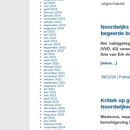
juli 2024
uitgeschakeld
voor
mei 2024
Na
april 2024
februari 2024
suc
januari 2024
met
november 2023
oktober 2023
het
september 2023
Noordwijks 
reu
augustus 2023
juli 2023
begeerde b
wil
juni 2023
Noor
mei 2023
april 2023
Het nabijgele
haa
januari 2023
september 2022
bela
(VVD, 43) verw
augustus 2022
plei
Arie van Erk d
juli 2022
mei 2022
late
april 2022
(more…)
vol
maart 2022
februari 2022
met
januari 2022
flats
december 2021
november 2021
09/22/24
|
Politi
voor
oktober 2021
de
september 2021
augustus 2021
rijks
juli 2021
juni 2021
mei 2021
april 2021
Kritiek op 
maart 2021
februari 2021
Noordwijke
december 2020
november 2020
augustus 2020
Wederom, maar 
juli 2020
juni 2020
berichtgeving 
februari 2020
november 2019