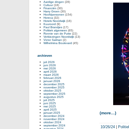
Aardige dingen
(28)
Cultuur
(18)
Financiën
(30)
Harry Groen
(30)
Hoofdpersonen
(154)
Horeca
(32)
Hotels Noordwijk
(16)
Kuuroord
(9)
Paul Brandjes
(17)
Politiek algemeen
(65)
Ronnie van de Putte
(22)
Verkiezingen Noordwijk
(13)
Victor Salman
(2)
Wilhelmina Boulevard
(45)
archieven
juli 2026
juni 2026
mei 2026
april 2026
maart 2026
februari 2026
januari 2026
december 2025
november 2025
oktober 2025
september 2025
augustus 2025
juli 2025
juni 2025
mei 2025
april 2025
(more…)
januari 2025
december 2024
november 2024
oktober 2024
september 2024
10/26/24
|
Politi
augustus 2024