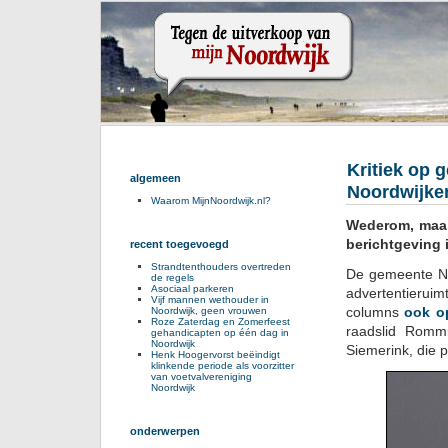
Kritiek op 
algemeen
Noordwijke
Waarom MijnNoordwijk.nl?
Wederom, maar 
berichtgeving 
recent toegevoegd
Strandtenthouders overtreden
De gemeente Noo
de regels
Asociaal parkeren
advertentierui
Vijf mannen wethouder in
columns
ook o
Noordwijk, geen vrouwen
Roze Zaterdag en Zomerfeest
raadslid Rom
gehandicapten op één dag in
Noordwijk
Siemerink, die p
Henk Hoogervorst beëindigt
klinkende periode als voorzitter
van voetvalvereniging
Noordwijk
onderwerpen