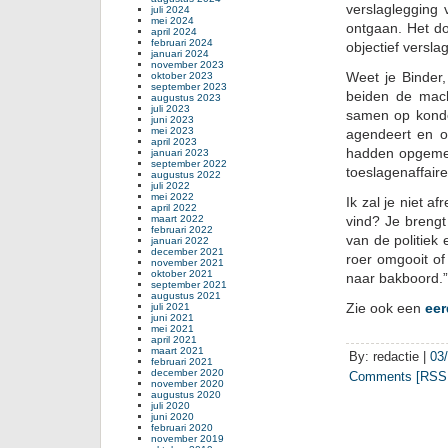
verslaglegging 
juli 2024
mei 2024
ontgaan. Het d
april 2024
februari 2024
objectief versla
januari 2024
november 2023
Weet je Binder,
oktober 2023
september 2023
beiden de mach
augustus 2023
juli 2023
samen op konde
juni 2023
mei 2023
agendeert en o
april 2023
hadden opgemerk
januari 2023
september 2022
toeslagenaffair
augustus 2022
juli 2022
mei 2022
Ik zal je niet a
april 2022
maart 2022
vind? Je brengt 
februari 2022
van de politiek
januari 2022
december 2021
roer omgooit of
november 2021
oktober 2021
naar bakboord.
september 2021
augustus 2021
Zie ook een
eer
juli 2021
juni 2021
mei 2021
april 2021
maart 2021
By: redactie |
03
februari 2021
december 2020
Comments [RSS 
november 2020
augustus 2020
juli 2020
juni 2020
februari 2020
november 2019