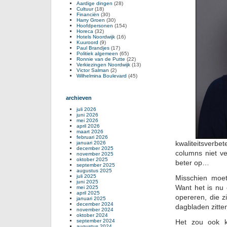
Aardige dingen
(28)
Cultuur
(18)
Financiën
(30)
Harry Groen
(30)
Hoofdpersonen
(154)
Horeca
(32)
Hotels Noordwijk
(16)
Kuuroord
(9)
Paul Brandjes
(17)
Politiek algemeen
(65)
Ronnie van de Putte
(22)
Verkiezingen Noordwijk
(13)
Victor Salman
(2)
Wilhelmina Boulevard
(45)
archieven
juli 2026
juni 2026
mei 2026
april 2026
maart 2026
februari 2026
kwaliteitsverb
januari 2026
december 2025
columns niet ve
november 2025
oktober 2025
beter op…
september 2025
augustus 2025
juli 2025
Misschien moet
juni 2025
Want het is nu 
mei 2025
april 2025
opereren, die zi
januari 2025
december 2024
dagbladen zitten 
november 2024
oktober 2024
september 2024
Het zou ook k
augustus 2024