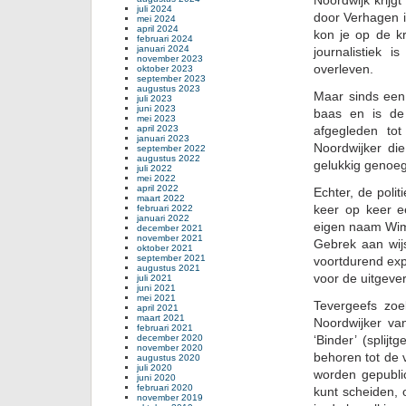
Noordwijk krijg
juli 2024
door Verhagen in
mei 2024
april 2024
kon je op de kr
februari 2024
januari 2024
journalistiek 
november 2023
overleven.
oktober 2023
september 2023
augustus 2023
Maar sinds een 
juli 2023
juni 2023
baas en is de 
mei 2023
april 2023
afgegleden to
januari 2023
Noordwijker di
september 2022
augustus 2022
gelukkig genoeg
juli 2022
mei 2022
april 2022
Echter, de poli
maart 2022
keer op keer ee
februari 2022
januari 2022
eigen naam Wim 
december 2021
november 2021
Gebrek aan wij
oktober 2021
september 2021
voortdurend exp
augustus 2021
voor de uitgever
juli 2021
juni 2021
mei 2021
Tevergeefs zoe
april 2021
maart 2021
Noordwijker v
februari 2021
december 2020
‘Binder’ (splij
november 2020
behoren tot de 
augustus 2020
juli 2020
worden gepublic
juni 2020
februari 2020
kunt scheiden, 
november 2019