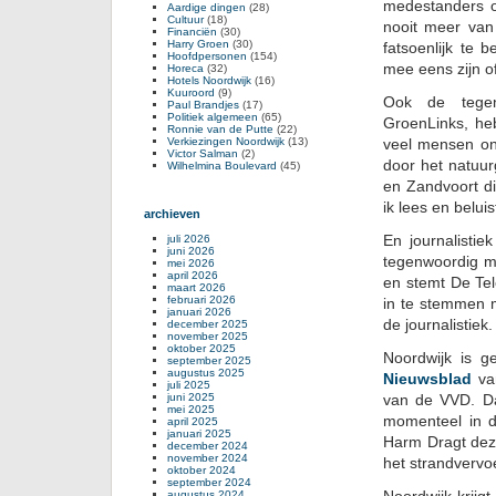
medestanders
Aardige dingen
(28)
Cultuur
(18)
nooit meer van
Financiën
(30)
Harry Groen
(30)
fatsoenlijk te 
Hoofdpersonen
(154)
mee eens zijn of
Horeca
(32)
Hotels Noordwijk
(16)
Kuuroord
(9)
Ook de tegen
Paul Brandjes
(17)
Politiek algemeen
(65)
GroenLinks, h
Ronnie van de Putte
(22)
Verkiezingen Noordwijk
(13)
veel mensen ond
Victor Salman
(2)
door het natuur
Wilhelmina Boulevard
(45)
en Zandvoort d
ik lees en belu
archieven
En journalisti
juli 2026
juni 2026
tegenwoordig m
mei 2026
april 2026
en stemt De Te
maart 2026
februari 2026
in te stemmen 
januari 2026
de journalistiek.
december 2025
november 2025
oktober 2025
Noordwijk is g
september 2025
augustus 2025
Nieuwsblad
van
juli 2025
juni 2025
van de VVD. Dat
mei 2025
momenteel in de
april 2025
januari 2025
Harm Dragt de
december 2024
november 2024
het strandvervoe
oktober 2024
september 2024
augustus 2024