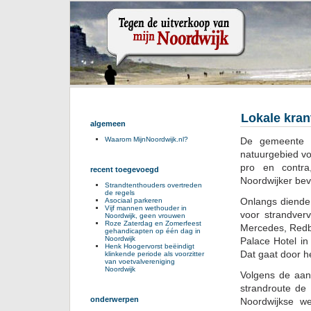
Lokale kran
algemeen
De gemeente N
Waarom MijnNoordwijk.nl?
natuurgebied vo
pro en contr
recent toegevoegd
Noordwijker bev
Strandtenthouders overtreden
de regels
Onlangs diende
Asociaal parkeren
Vijf mannen wethouder in
voor strandver
Noordwijk, geen vrouwen
Roze Zaterdag en Zomerfeest
Mercedes, Redbu
gehandicapten op één dag in
Noordwijk
Palace Hotel i
Henk Hoogervorst beëindigt
Dat gaat door h
klinkende periode als voorzitter
van voetvalvereniging
Noordwijk
Volgens de aan
strandroute de 
onderwerpen
Noordwijkse w