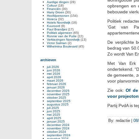
woningbouw pla
Aardige dingen
(28)
opbrengen en d
Cultuur
(18)
Financiën
(30)
bebouwde vierka
Harry Groen
(30)
Hoofdpersonen
(154)
Horeca
(32)
Politiek redac
Hotels Noordwijk
(16)
Kuuroord
(9)
‘Gat van Pal
Paul Brandjes
(17)
appartementene
Politiek algemeen
(65)
Ronnie van de Putte
(22)
Verkiezingen Noordwijk
(13)
De verplichte 
Victor Salman
(2)
Wilhelmina Boulevard
(45)
bedrag van 50.
Zo wordt Van Erk
archieven
Met Van Erk 
juli 2026
ondertekend. “
juni 2026
mei 2026
de gemeente, zo
april 2026
voor planvormin
maart 2026
februari 2026
januari 2026
Zie ook:
Of de
december 2025
november 2025
voor projecton
oktober 2025
september 2025
augustus 2025
Partij PvdA is t
juli 2025
juni 2025
mei 2025
april 2025
By: redactie |
08
januari 2025
december 2024
november 2024
oktober 2024
september 2024
augustus 2024