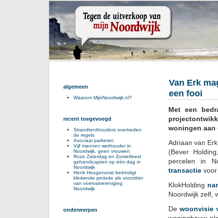
Van Erk ma
algemeen
een fooi
Waarom MijnNoordwijk.nl?
Met een bedr
projectontwi
recent toegevoegd
woningen aan 
Strandtenthouders overtreden
de regels
Asociaal parkeren
Adriaan van Erk
Vijf mannen wethouder in
(Bever Holding
Noordwijk, geen vrouwen
Roze Zaterdag en Zomerfeest
percelen in N
gehandicapten op één dag in
Noordwijk
transactie
voor
Henk Hoogervorst beëindigt
klinkende periode als voorzitter
van voetvalvereniging
KlokHolding
na
Noordwijk
Noordwijk zelf, 
De
woonvisie 
onderwerpen