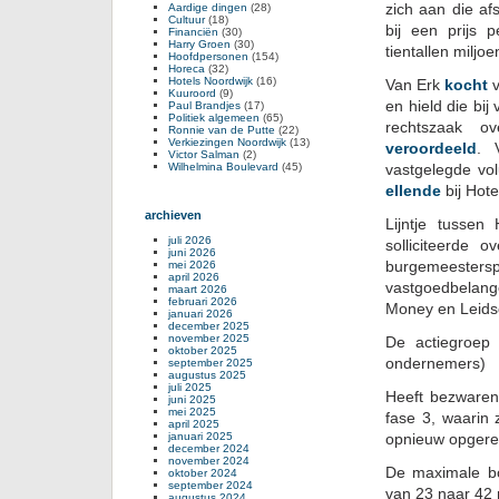
zich aan die a
Aardige dingen
(28)
Cultuur
(18)
bij een prijs
Financiën
(30)
Harry Groen
(30)
tientallen miljo
Hoofdpersonen
(154)
Horeca
(32)
Hotels Noordwijk
(16)
Van Erk
kocht
v
Kuuroord
(9)
en hield die bij
Paul Brandjes
(17)
Politiek algemeen
(65)
rechtszaak o
Ronnie van de Putte
(22)
Verkiezingen Noordwijk
(13)
veroordeeld
. 
Victor Salman
(2)
Wilhelmina Boulevard
(45)
vastgelegde vol
ellende
bij Hote
archieven
Lijntje tussen
juli 2026
solliciteerde 
juni 2026
burgemeestersp
mei 2026
april 2026
vastgoedbelan
maart 2026
februari 2026
Money en Leids
januari 2026
december 2025
november 2025
De actiegroep
oktober 2025
ondernemers)
september 2025
augustus 2025
juli 2025
Heeft bezwaren
juni 2025
mei 2025
fase 3, waarin 
april 2025
januari 2025
opnieuw opgerek
december 2024
november 2024
De maximale bo
oktober 2024
september 2024
van 23 naar 42
augustus 2024