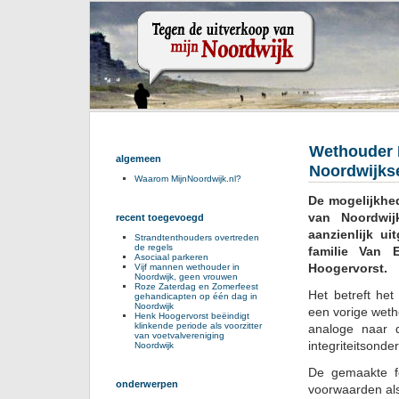
Wethouder 
algemeen
Noordwijks
Waarom MijnNoordwijk.nl?
De mogelijkhe
van Noordwij
recent toegevoegd
aanzienlijk u
Strandtenthouders overtreden
de regels
familie Van 
Asociaal parkeren
Hoogervorst.
Vijf mannen wethouder in
Noordwijk, geen vrouwen
Roze Zaterdag en Zomerfeest
Het betreft he
gehandicapten op één dag in
Noordwijk
een vorige wet
Henk Hoogervorst beëindigt
klinkende periode als voorzitter
analoge naar d
van voetvalvereniging
integriteitsond
Noordwijk
De gemaakte fo
onderwerpen
voorwaarden al