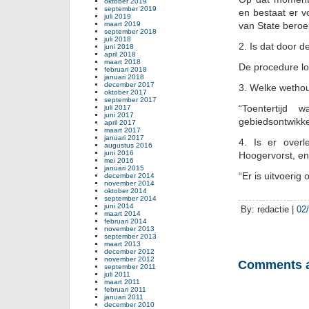
oktober 2019
september 2019
en bestaat er 
juli 2019
maart 2019
van State beroe
september 2018
juli 2018
2. Is dat door 
juni 2018
april 2018
maart 2018
De procedure lo
februari 2018
januari 2018
december 2017
3. Welke wethou
oktober 2017
september 2017
“Toentertijd
juli 2017
juni 2017
gebiedsontwikke
april 2017
maart 2017
januari 2017
4. Is er over
augustus 2016
juni 2016
Hoogervorst, e
mei 2016
januari 2015
“Er is uitvoerig
december 2014
november 2014
oktober 2014
september 2014
juni 2014
By: redactie |
02
maart 2014
februari 2014
november 2013
september 2013
maart 2013
december 2012
november 2012
Comments a
september 2011
juli 2011
maart 2011
februari 2011
januari 2011
december 2010