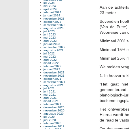
juli 2024
mei 2024
Aan de achterka
april 2024
23 meter
februari 2024
januari 2024
november 2023
Bovendien hoeft
oktober 2023
september 2023
(Van de Putte
augustus 2023
juli 2023
Woonvisie van 
juni 2023
mei 2023
Minimaal 30% so
april 2023
januari 2023
september 2022
Minimaal 15% m
augustus 2022
juli 2022
mei 2022
Minimaal 25% m
april 2022
maart 2022
februari 2022
We stelden vra
januari 2022
december 2021
1. In hoeverre 
november 2021
oktober 2021
september 2021
“Het gaat nie
augustus 2021
juli 2021
gemeenteraad w
juni 2021
planologisch-
mei 2021
april 2021
bestemmingspla
maart 2021
februari 2021
december 2020
Het ontwerpbes
november 2020
augustus 2020
Hierna wordt h
juli 2020
de raad te vastst
juni 2020
februari 2020
november 2019
Op dat moment 