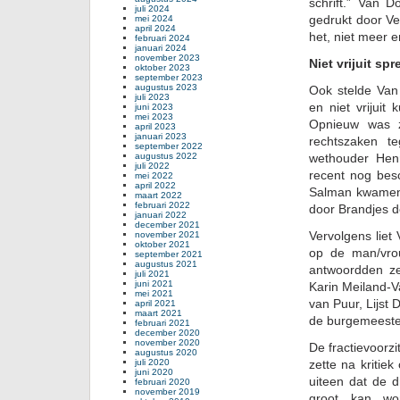
schrift.” Van 
juli 2024
gedrukt door Ve
mei 2024
april 2024
het, niet meer e
februari 2024
januari 2024
november 2023
Niet vrijuit sp
oktober 2023
september 2023
augustus 2023
Ook stelde Van
juli 2023
en niet vrijuit
juni 2023
mei 2023
Opnieuw was z
april 2023
januari 2023
rechtszaken t
september 2022
augustus 2022
wethouder Hen
juli 2022
recent nog be
mei 2022
april 2022
Salman kwame
maart 2022
februari 2022
door Brandjes 
januari 2022
december 2021
Vervolgens liet 
november 2021
oktober 2021
op de man/vrou
september 2021
augustus 2021
antwoordden ze
juli 2021
juni 2021
Karin Meiland-V
mei 2021
van Puur, Lijst
april 2021
maart 2021
de burgemeeste
februari 2021
december 2020
november 2020
De fractievoorzi
augustus 2020
juli 2020
zette na kritiek
juni 2020
uiteen dat de 
februari 2020
november 2019
groot kan wo