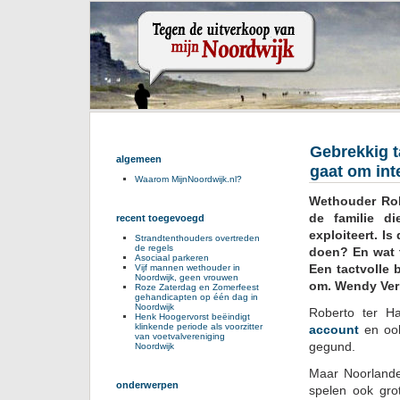
Gebrekkig t
algemeen
gaat om inte
Waarom MijnNoordwijk.nl?
Wethouder Robe
de familie d
recent toegevoegd
exploiteert. I
Strandtenthouders overtreden
de regels
doen? En wat 
Asociaal parkeren
Een tactvolle 
Vijf mannen wethouder in
Noordwijk, geen vrouwen
om. Wendy Verk
Roze Zaterdag en Zomerfeest
gehandicapten op één dag in
Noordwijk
Roberto ter Ha
Henk Hoogervorst beëindigt
klinkende periode als voorzitter
account
en oo
van voetvalvereniging
gegund.
Noordwijk
Maar Noorlande
onderwerpen
spelen ook gro