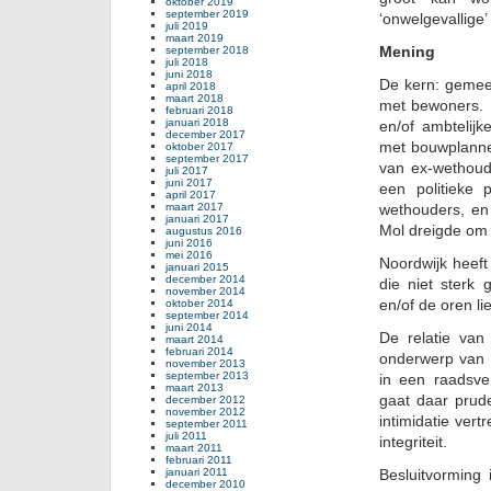
oktober 2019
september 2019
‘onwelgevallige’
juli 2019
maart 2019
Mening
september 2018
juli 2018
juni 2018
De kern: gemee
april 2018
maart 2018
met bewoners. 
februari 2018
januari 2018
en/of ambtelij
december 2017
met bouwplanne
oktober 2017
september 2017
van ex-wethoude
juli 2017
juni 2017
een politieke 
april 2017
maart 2017
wethouders, en
januari 2017
Mol dreigde om d
augustus 2016
juni 2016
mei 2016
Noordwijk heeft
januari 2015
december 2014
die niet sterk
november 2014
en/of de oren l
oktober 2014
september 2014
juni 2014
De relatie va
maart 2014
februari 2014
onderwerp van 
november 2013
september 2013
in een raadsve
maart 2013
gaat daar prud
december 2012
november 2012
intimidatie vert
september 2011
juli 2011
integriteit.
maart 2011
februari 2011
januari 2011
Besluitvorming
december 2010