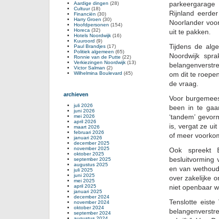
parkeergarage
Aardige dingen
(28)
Cultuur
(18)
Rijnland eerde
Financiën
(30)
Harry Groen
(30)
Noorlander voor
Hoofdpersonen
(154)
Horeca
(32)
uit te pakken.
Hotels Noordwijk
(16)
Kuuroord
(9)
Tijdens de al
Paul Brandjes
(17)
Politiek algemeen
(65)
Noordwijk spr
Ronnie van de Putte
(22)
Verkiezingen Noordwijk
(13)
belangenverstre
Victor Salman
(2)
Wilhelmina Boulevard
(45)
om dit te roepe
de vraag.
archieven
Voor burgemees
juli 2026
been in te gaan
juni 2026
‘tandem’ gevor
mei 2026
april 2026
is, vergat ze ui
maart 2026
februari 2026
of meer voorkom
januari 2026
december 2025
november 2025
Ook spreekt B
oktober 2025
besluitvorming 
september 2025
augustus 2025
en van wethoud
juli 2025
juni 2025
over zakelijke 
mei 2025
april 2025
niet openbaar 
januari 2025
december 2024
Tenslotte eiste
november 2024
oktober 2024
belangenverstr
september 2024
augustus 2024