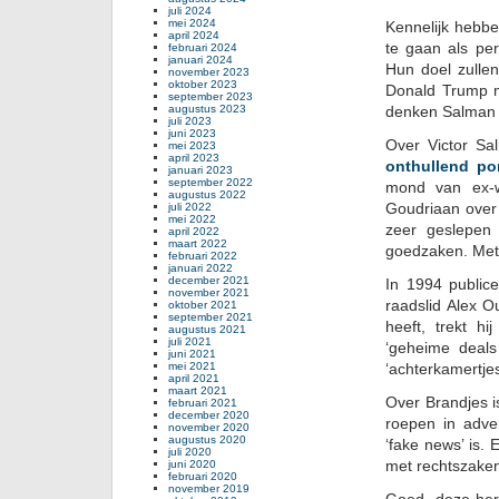
juli 2024
mei 2024
Kennelijk hebbe
april 2024
te gaan als pe
februari 2024
januari 2024
Hun doel zullen
november 2023
oktober 2023
Donald Trump m
september 2023
augustus 2023
denken Salman e
juli 2023
juni 2023
Over Victor Sa
mei 2023
april 2023
onthullend por
januari 2023
september 2022
mond van ex-w
augustus 2022
Goudriaan over 
juli 2022
mei 2022
zeer geslepen
april 2022
maart 2022
goedzaken. Met
februari 2022
januari 2022
december 2021
In 1994 public
november 2021
raadslid Alex O
oktober 2021
september 2021
heeft, trekt h
augustus 2021
juli 2021
‘geheime deals
juni 2021
mei 2021
‘achterkamertjesp
april 2021
maart 2021
Over Brandjes i
februari 2021
december 2020
roepen in adver
november 2020
augustus 2020
‘fake news’ is.
juli 2020
met rechtszaken
juni 2020
februari 2020
november 2019