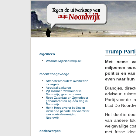
Trump Parti
algemeen
Met neme vas
Waarom MijnNoordwijk.nl?
miljoenen eur
politici en va
recent toegevoegd
even naar hun
Strandtenthouders overtreden
de regels
Brandjes, direc
Asociaal parkeren
Vijf mannen wethouder in
adviseur ruimte
Noordwijk, geen vrouwen
Roze Zaterdag en Zomerfeest
Partij voor de 
gehandicapten op één dag in
Noordwijk
blad De Noordwi
Henk Hoogervorst beëindigt
klinkende periode als voorzitter
Het doel is doo
van voetvalvereniging
Noordwijk
van andere lok
welgevallige co
onderwerpen
met frisse idee