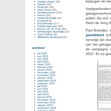
belangen de her
Aardige dingen
(28)
Cultuur
(18)
Financiën
(30)
Vastgoedonder
Harry Groen
(30)
Hoofdpersonen
(154)
getuigenverhore
Horeca
(32)
politici die zic
Hotels Noordwijk
(16)
Kuuroord
(9)
Henri de Jong d
Paul Brandjes
(17)
Politiek algemeen
(65)
Ronnie van de Putte
(22)
Paul Brandjes,
Verkiezingen Noordwijk
(13)
Victor Salman
(2)
permitteert
zich
Wilhelmina Boulevard
(45)
vervolgt zijn do
van het getuige
archieven
de campagne v
2022. En zo ges
juli 2026
juni 2026
mei 2026
april 2026
maart 2026
februari 2026
januari 2026
december 2025
november 2025
oktober 2025
september 2025
augustus 2025
juli 2025
juni 2025
mei 2025
april 2025
januari 2025
december 2024
november 2024
oktober 2024
september 2024
augustus 2024