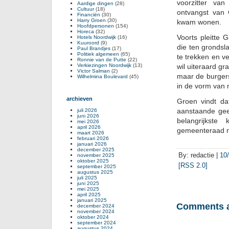
voorzitter van
Aardige dingen
(28)
Cultuur
(18)
ontvangst van 
Financiën
(30)
Harry Groen
(30)
kwam wonen.
Hoofdpersonen
(154)
Horeca
(32)
Voorts pleitte
Hotels Noordwijk
(16)
Kuuroord
(9)
die ten grondsl
Paul Brandjes
(17)
Politiek algemeen
(65)
te trekken en v
Ronnie van de Putte
(22)
Verkiezingen Noordwijk
(13)
wil uiteraard gr
Victor Salman
(2)
maar de burgers
Wilhelmina Boulevard
(45)
in de vorm van 
archieven
Groen vindt d
aanstaande gee
juli 2026
juni 2026
belangrijkst
mei 2026
april 2026
gemeenteraad m
maart 2026
februari 2026
januari 2026
december 2025
By: redactie |
10
november 2025
oktober 2025
[RSS 2.0]
september 2025
augustus 2025
juli 2025
juni 2025
mei 2025
april 2025
januari 2025
Comments a
december 2024
november 2024
oktober 2024
september 2024
augustus 2024