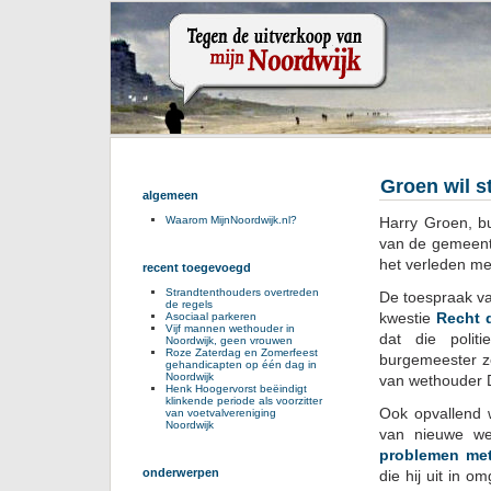
Groen wil s
algemeen
Harry Groen, bu
Waarom MijnNoordwijk.nl?
van de gemeent
het verleden met
recent toegevoegd
Strandtenthouders overtreden
De toespraak va
de regels
kwestie
Recht 
Asociaal parkeren
Vijf mannen wethouder in
dat die poli
Noordwijk, geen vrouwen
Roze Zaterdag en Zomerfeest
burgemeester z
gehandicapten op één dag in
Noordwijk
van wethouder 
Henk Hoogervorst beëindigt
klinkende periode als voorzitter
Ook opvallend w
van voetvalvereniging
Noordwijk
van nieuwe we
problemen met 
onderwerpen
die hij uit in 