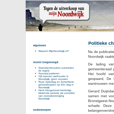
Politieke c
algemeen
Na de publicati
Waarom MijnNoordwijk.nl?
Noordwijk raakte
recent toegevoegd
De lading v
Strandtenthouders overtreden
gemeenteraad g
de regels
Het hoofd van
Asociaal parkeren
Vijf mannen wethouder in
gespaard, De 
Noordwijk, geen vrouwen
Roze Zaterdag en Zomerfeest
wantrouwen met
gehandicapten op één dag in
Noordwijk
Henk Hoogervorst beëindigt
Gerard Duijnda
klinkende periode als voorzitter
samen met voor
van voetvalvereniging
Noordwijk
Bronstgeest-Noo
schade. Deze 
onderwerpen
belangenverstre