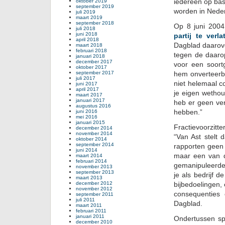
iedereen op basi
oktober 2019
september 2019
worden in Neder
juli 2019
maart 2019
september 2018
Op 8 juni 2004
juli 2018
juni 2018
partij te verla
april 2018
Dagblad daarove
maart 2018
februari 2018
tegen de daaro
januari 2018
december 2017
voor een soort
oktober 2017
september 2017
hem onverteerbaa
juli 2017
niet helemaal 
juni 2017
april 2017
je eigen wethou
maart 2017
januari 2017
heb er geen ve
augustus 2016
hebben.”
juni 2016
mei 2016
januari 2015
Fractievoorzitt
december 2014
november 2014
“Van Ast stelt 
oktober 2014
september 2014
rapporten geen 
juni 2014
maar een van d
maart 2014
februari 2014
gemanipuleerde 
november 2013
september 2013
je als bedrijf 
maart 2013
december 2012
bijbedoelingen,
november 2012
consequenties 
september 2011
juli 2011
Dagblad.
maart 2011
februari 2011
januari 2011
Ondertussen sp
december 2010