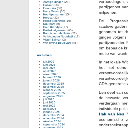
verhoudingen, 
Aardige dingen
(28)
Cultuur
(18)
partijgenoot Va
Financiën
(30)
Harry Groen
(30)
miljoenen.
Hoofdpersonen
(154)
Horeca
(32)
De Progress
Hotels Noordwijk
(16)
Kuuroord
(9)
raadsvergaderi
Paul Brandjes
(17)
Politiek algemeen
(65)
genomen tot de
Ronnie van de Putte
(22)
Verkiezingen Noordwijk
(13)
gingen volgens 
Victor Salman
(2)
partijvoorzitt
Wilhelmina Boulevard
(45)
om bepaalde kri
motie van want
archieven
In het lokale W
juli 2026
juni 2026
het niet eens
mei 2026
april 2026
verantwoordel
maart 2026
februari 2026
verantwoordelijk
januari 2026
CDA-generatie v
december 2025
november 2025
oktober 2025
Een deel van coa
september 2025
augustus 2025
de bewuste ve
juli 2025
juni 2025
verdergaan met
mei 2025
individuele poli
april 2025
januari 2025
Hak van Nes
.
december 2024
november 2024
economische 
oktober 2024
onderzoeksrappo
september 2024
augustus 2024