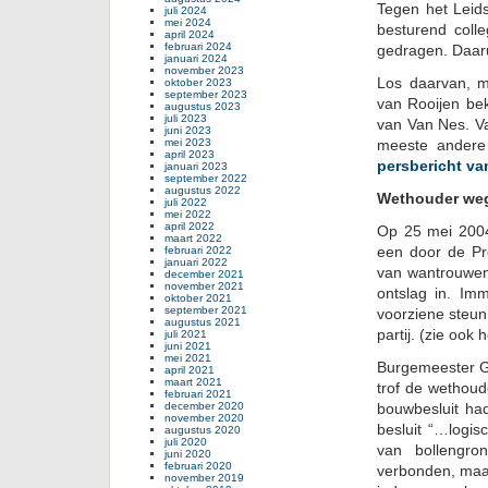
Tegen het Leid
juli 2024
mei 2024
besturend coll
april 2024
februari 2024
gedragen. Daarui
januari 2024
november 2023
Los daarvan, m
oktober 2023
september 2023
van Rooijen bek
augustus 2023
juli 2023
van Van Nes. Va
juni 2023
mei 2023
meeste andere 
april 2023
persbericht v
januari 2023
september 2022
augustus 2022
Wethouder we
juli 2022
mei 2022
april 2022
Op 25 mei 20
maart 2022
een door de Pr
februari 2022
januari 2022
van wantrouwen
december 2021
november 2021
ontslag in. Im
oktober 2021
september 2021
voorziene steun
augustus 2021
partij. (zie ook 
juli 2021
juni 2021
mei 2021
Burgemeester G
april 2021
maart 2021
trof de wethou
februari 2021
december 2020
bouwbesluit ha
november 2020
besluit “…logis
augustus 2020
juli 2020
van bollengron
juni 2020
februari 2020
verbonden, maar 
november 2019