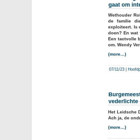
gaat om inte
Wethouder Robe
de familie d
exploiteert. I
doen? En wat 
Een tactvolle 
om. Wendy Verk
(more…)
07/11/23
|
Hoofd
Burgemeeste
vederlichte
Het Leidsche D
Ach ja, de ond
(more…)