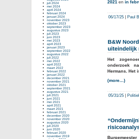
2021
en
in feb
juli 2024
mei 2024
april 2024
februari 2024
06/17/25
|
Paul B
januari 2024
november 2023
oktober 2023
september 2023
augustus 2023
juli 2023
juni 2023
mei 2023
B&W Noordw
april 2023
januari 2023
uiteindelijk
september 2022
augustus 2022
juli 2022
Het zogenoe
mei 2022
april 2022
onderzoek na
maart 2022
Hermans. Het is
februari 2022
januari 2022
december 2021
(more…)
november 2021
oktober 2021
september 2021
augustus 2021
05/31/25
|
Politi
juli 2021
juni 2021
mei 2021
april 2021
maart 2021
februari 2021
december 2020
november 2020
“Ondermijn
augustus 2020
juli 2020
risicoanaly
juni 2020
februari 2020
november 2019
Burgemeester 