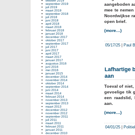
oktober 2019
aangeboden aan
september 2019
juli 2019
mee te nemen a
maart 2019
september 2018
Noordwijkse r
juli 2018
juni 2018
open brief.
april 2018
maart 2018
(more…)
februari 2018
januari 2018
december 2017
oktober 2017
september 2017
05/17/25
|
Paul B
juli 2017
juni 2017
april 2017
maart 2017
januari 2017
augustus 2016
juni 2016
Lafhartige 
mei 2016
januari 2015
aan
december 2014
november 2014
oktober 2014
Toeval of niet
september 2014
juni 2014
gevoelige tik
maart 2014
februari 2014
een raadslid,
november 2013
aan.
september 2013
maart 2013
december 2012
(more…)
november 2012
september 2011
juli 2011
maart 2011
februari 2011
04/01/25
|
Politi
januari 2011
december 2010