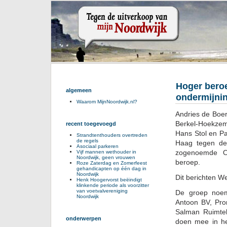
Hoger bero
algemeen
ondermijni
Waarom MijnNoordwijk.nl?
Andries de Boe
Berkel-Hoekzem
recent toegevoegd
Hans Stol en Pa
Strandtenthouders overtreden
de regels
Haag tegen de
Asociaal parkeren
zogenoemde O
Vijf mannen wethouder in
Noordwijk, geen vrouwen
beroep.
Roze Zaterdag en Zomerfeest
gehandicapten op één dag in
Noordwijk
Dit berichten W
Henk Hoogervorst beëindigt
klinkende periode als voorzitter
van voetvalvereniging
De groep noemt
Noordwijk
Antoon BV, Pro
Salman Ruimteli
onderwerpen
doen mee in he