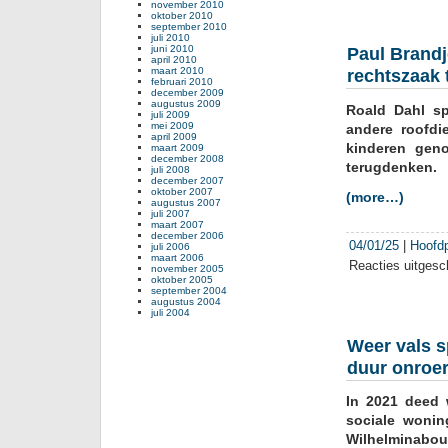
november 2010
oktober 2010
september 2010
juli 2010
juni 2010
Paul Brandj
april 2010
maart 2010
rechtszaak 
februari 2010
december 2009
augustus 2009
Roald Dahl sp
juli 2009
mei 2009
andere roofdi
april 2009
kinderen gen
maart 2009
december 2008
terugdenken.
juli 2008
december 2007
oktober 2007
(more…)
augustus 2007
juli 2007
maart 2007
december 2006
04/01/25
|
Hoofd
juli 2006
maart 2006
Reacties uitgesc
november 2005
oktober 2005
september 2004
augustus 2004
juli 2004
Weer vals 
duur onroe
In 2021 deed 
sociale woni
Wilhelminabo