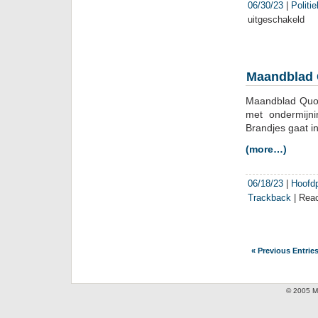
06/30/23
|
Politi
uitgeschakeld
voor
Bur
Wen
Verkl
profi
Maandblad Q
zich
als
Maandblad Quot
vede
met ondermijni
crim
Brandjes gaat in
(more…)
06/18/23
|
Hoofd
Trackback
|
Reac
« Previous Entrie
© 2005 Mi