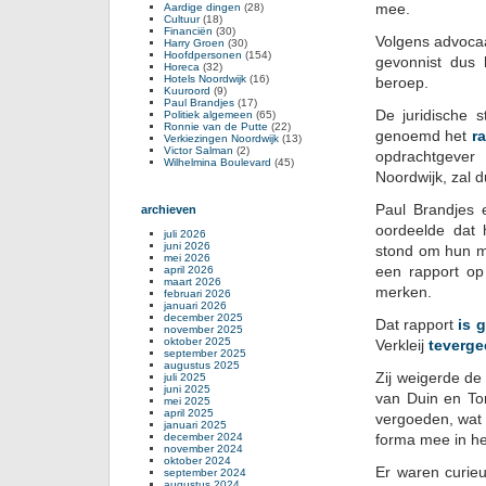
mee.
Aardige dingen
(28)
Cultuur
(18)
Financiën
(30)
Volgens advocaa
Harry Groen
(30)
Hoofdpersonen
(154)
gevonnist dus 
Horeca
(32)
Hotels Noordwijk
(16)
beroep.
Kuuroord
(9)
Paul Brandjes
(17)
De juridische 
Politiek algemeen
(65)
Ronnie van de Putte
(22)
genoemd het
r
Verkiezingen Noordwijk
(13)
Victor Salman
(2)
opdrachtgever
Wilhelmina Boulevard
(45)
Noordwijk, zal 
Paul Brandjes 
archieven
oordeelde dat 
juli 2026
juni 2026
stond om hun me
mei 2026
een rapport op
april 2026
maart 2026
merken.
februari 2026
januari 2026
december 2025
Dat rapport
is 
november 2025
oktober 2025
Verkleij
teverge
september 2025
augustus 2025
Zij weigerde de
juli 2025
juni 2025
van Duin en To
mei 2025
april 2025
vergoeden, wat
januari 2025
december 2024
forma mee in he
november 2024
oktober 2024
Er waren curie
september 2024
augustus 2024