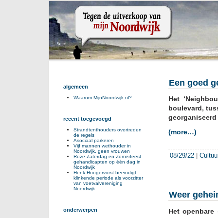
Een goed ge
algemeen
Het ‘Neighbou
Waarom MijnNoordwijk.nl?
boulevard, tus
georganiseerd 
recent toegevoegd
Strandtenthouders overtreden
(more…)
de regels
Asociaal parkeren
Vijf mannen wethouder in
Noordwijk, geen vrouwen
08/29/22
|
Cultuu
Roze Zaterdag en Zomerfeest
gehandicapten op één dag in
Noordwijk
Henk Hoogervorst beëindigt
klinkende periode als voorzitter
van voetvalvereniging
Noordwijk
Weer gehei
onderwerpen
Het openbare 