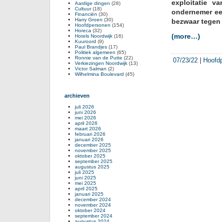
exploitatie v
Aardige dingen
(28)
Cultuur
(18)
ondernemer ee
Financiën
(30)
Harry Groen
(30)
bezwaar tegen 
Hoofdpersonen
(154)
Horeca
(32)
(more…)
Hotels Noordwijk
(16)
Kuuroord
(9)
Paul Brandjes
(17)
Politiek algemeen
(65)
Ronnie van de Putte
(22)
07/23/22
|
Hoofd
Verkiezingen Noordwijk
(13)
Victor Salman
(2)
Wilhelmina Boulevard
(45)
archieven
juli 2026
juni 2026
mei 2026
april 2026
maart 2026
februari 2026
januari 2026
december 2025
november 2025
oktober 2025
september 2025
augustus 2025
juli 2025
juni 2025
mei 2025
april 2025
januari 2025
december 2024
november 2024
oktober 2024
september 2024
augustus 2024