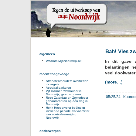
Bah! Vies z
algemeen
In dit gave 
Waarom MijnNoordwijk.nl?
belastingen he
veel rioolwate
recent toegevoegd
Strandtenthouders overtreden
(more…)
de regels
Asociaal parkeren
Vijf mannen wethouder in
Noordwijk, geen vrouwen
05/25/24
|
Kuuroo
Roze Zaterdag en Zomerfeest
gehandicapten op één dag in
Noordwijk
Henk Hoogervorst beëindigt
klinkende periode als voorzitter
van voetvalvereniging
Noordwijk
onderwerpen