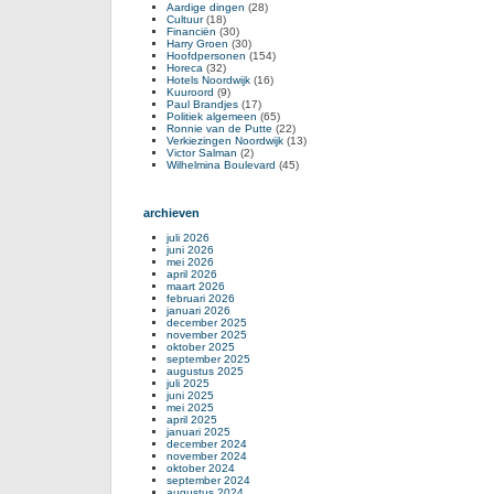
Aardige dingen
(28)
Cultuur
(18)
Financiën
(30)
Harry Groen
(30)
Hoofdpersonen
(154)
Horeca
(32)
Hotels Noordwijk
(16)
Kuuroord
(9)
Paul Brandjes
(17)
Politiek algemeen
(65)
Ronnie van de Putte
(22)
Verkiezingen Noordwijk
(13)
Victor Salman
(2)
Wilhelmina Boulevard
(45)
archieven
juli 2026
juni 2026
mei 2026
april 2026
maart 2026
februari 2026
januari 2026
december 2025
november 2025
oktober 2025
september 2025
augustus 2025
juli 2025
juni 2025
mei 2025
april 2025
januari 2025
december 2024
november 2024
oktober 2024
september 2024
augustus 2024