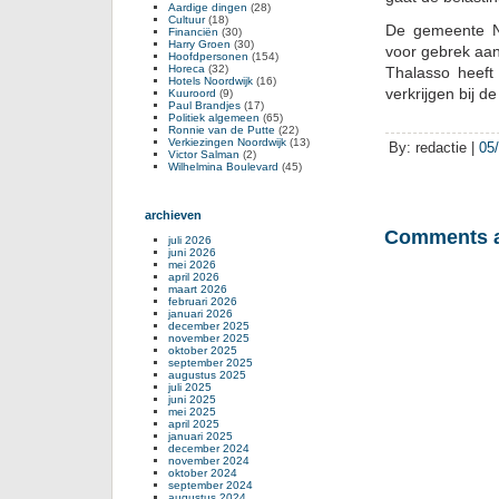
Aardige dingen
(28)
Cultuur
(18)
De gemeente No
Financiën
(30)
Harry Groen
(30)
voor gebrek aan
Hoofdpersonen
(154)
Horeca
(32)
Thalasso heeft
Hotels Noordwijk
(16)
verkrijgen bij d
Kuuroord
(9)
Paul Brandjes
(17)
Politiek algemeen
(65)
Ronnie van de Putte
(22)
Verkiezingen Noordwijk
(13)
By: redactie |
05
Victor Salman
(2)
Wilhelmina Boulevard
(45)
archieven
Comments a
juli 2026
juni 2026
mei 2026
april 2026
maart 2026
februari 2026
januari 2026
december 2025
november 2025
oktober 2025
september 2025
augustus 2025
juli 2025
juni 2025
mei 2025
april 2025
januari 2025
december 2024
november 2024
oktober 2024
september 2024
augustus 2024