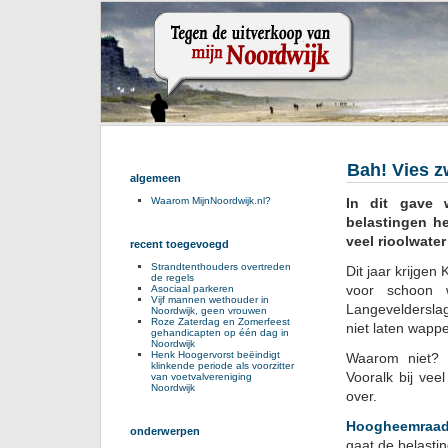
Bah! Vies z
algemeen
In dit gave 
Waarom MijnNoordwijk.nl?
belastingen he
veel rioolwate
recent toegevoegd
Strandtenthouders overtreden
Dit jaar krijge
de regels
voor schoon 
Asociaal parkeren
Vijf mannen wethouder in
Langeveldersl
Noordwijk, geen vrouwen
Roze Zaterdag en Zomerfeest
niet laten wapp
gehandicapten op één dag in
Noordwijk
Henk Hoogervorst beëindigt
Waarom niet? 
klinkende periode als voorzitter
Vooralk bij vee
van voetvalvereniging
Noordwijk
over.
Hoogheemraad
onderwerpen
gaat de belasti