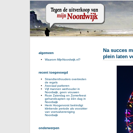
Na succes me
algemeen
plein laten 
Waarom MijnNoordwijk.nl?
recent toegevoegd
Strandtenthouders overtreden
de regels
Asociaal parkeren
Vijf mannen wethouder in
Noordwijk, geen vrouwen
Roze Zaterdag en Zomerfeest
gehandicapten op één dag in
Noordwijk
Henk Hoogervorst beëindigt
klinkende periode als voorzitter
van voetvalvereniging
Noordwijk
onderwerpen