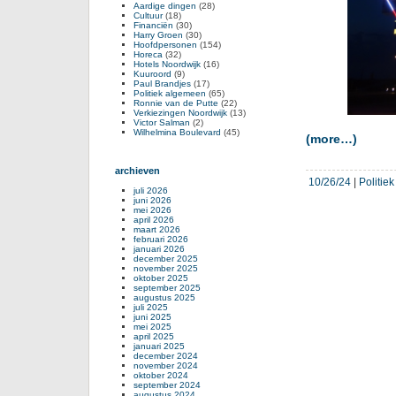
Aardige dingen
(28)
Cultuur
(18)
Financiën
(30)
Harry Groen
(30)
Hoofdpersonen
(154)
Horeca
(32)
Hotels Noordwijk
(16)
Kuuroord
(9)
Paul Brandjes
(17)
Politiek algemeen
(65)
Ronnie van de Putte
(22)
Verkiezingen Noordwijk
(13)
Victor Salman
(2)
Wilhelmina Boulevard
(45)
(more…)
archieven
10/26/24
|
Politie
juli 2026
juni 2026
mei 2026
april 2026
maart 2026
februari 2026
januari 2026
december 2025
november 2025
oktober 2025
september 2025
augustus 2025
juli 2025
juni 2025
mei 2025
april 2025
januari 2025
december 2024
november 2024
oktober 2024
september 2024
augustus 2024