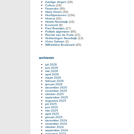
Aardige dingen
(28)
Cultuur
(18)
Financiën
(30)
Harry Groen
(30)
Hoofdpersonen
(154)
Horeca
(32)
Hotels Noordwijk
(16)
Kuuroord
(9)
Paul Brandjes
(17)
Politiek algemeen
(65)
Ronnie van de Putte
(22)
Verkiezingen Noordwijk
(13)
Victor Salman
(2)
Wilhelmina Boulevard
(45)
archieven
juli 2026
juni 2026
mei 2026
april 2026
maart 2026
februari 2026
januari 2026
december 2025
november 2025
oktober 2025
september 2025
augustus 2025
juli 2025
juni 2025
mei 2025
april 2025
januari 2025
december 2024
november 2024
oktober 2024
september 2024
augustus 2024