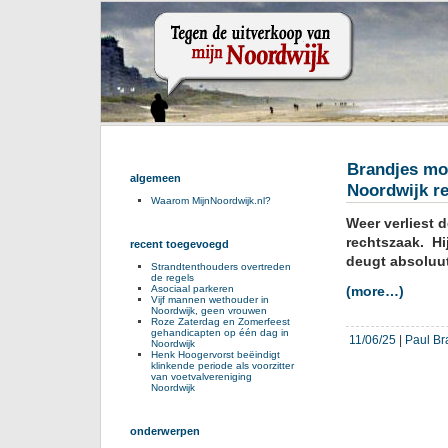
Brandjes mo
algemeen
Noordwijk re
Waarom MijnNoordwijk.nl?
Weer verliest 
rechtszaak. Hi
recent toegevoegd
deugt absoluut
Strandtenthouders overtreden
de regels
Asociaal parkeren
(more…)
Vijf mannen wethouder in
Noordwijk, geen vrouwen
Roze Zaterdag en Zomerfeest
gehandicapten op één dag in
11/06/25
|
Paul Br
Noordwijk
Henk Hoogervorst beëindigt
klinkende periode als voorzitter
van voetvalvereniging
Noordwijk
onderwerpen