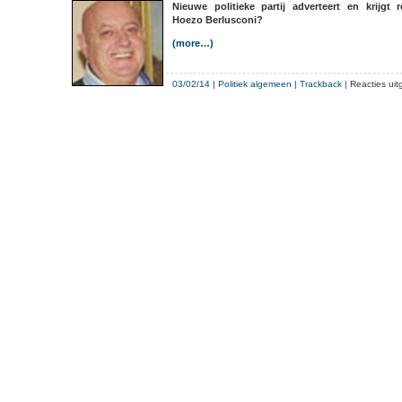
Nieuwe politieke partij adverteert en krijgt 
aan
Hoezo Berlusconi?
Noordwij
(more…)
kust
03/02/14
|
Politiek algemeen
|
Trackback
|
Reacties ui