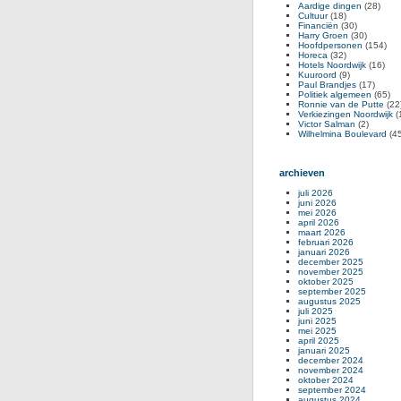
Aardige dingen
(28)
Cultuur
(18)
Financiën
(30)
Harry Groen
(30)
Hoofdpersonen
(154)
Horeca
(32)
Hotels Noordwijk
(16)
Kuuroord
(9)
Paul Brandjes
(17)
Politiek algemeen
(65)
Ronnie van de Putte
(22
Verkiezingen Noordwijk
(
Victor Salman
(2)
Wilhelmina Boulevard
(45
archieven
juli 2026
juni 2026
mei 2026
april 2026
maart 2026
februari 2026
januari 2026
december 2025
november 2025
oktober 2025
september 2025
augustus 2025
juli 2025
juni 2025
mei 2025
april 2025
januari 2025
december 2024
november 2024
oktober 2024
september 2024
augustus 2024