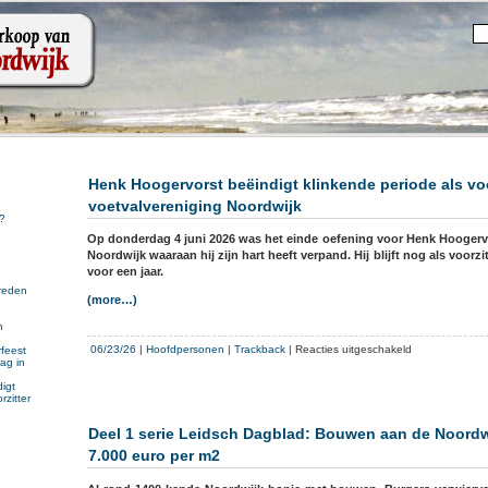
Henk Hoogervorst beëindigt klinkende periode als voo
voetvalvereniging Noordwijk
?
Op donderdag 4 juni 2026 was het einde oefening voor Henk Hoogervor
Noordwijk waaraan hij zijn hart heeft verpand. Hij blijft nog als voorz
voor een jaar.
reden
(more…)
n
n
voor
06/23/26
|
Hoofdpersonen
|
Trackback
|
Reacties uitgeschakeld
feest
ag in
Henk
Hoogervorst
igt
rzitter
beëindigt
klinkende
Deel 1 serie Leidsch Dagblad: Bouwen aan de Noordw
periode
7.000 euro per m2
als
voorzitter