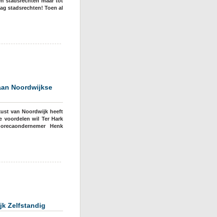
n stadsrechten maar tot
ag stadsrechten! Toen al
ing
aan Noordwijkse
ust van Noordwijk heeft
e voordelen wil Ter Hark
horecaondernemer Henk
er
jk Zelfstandig
umes