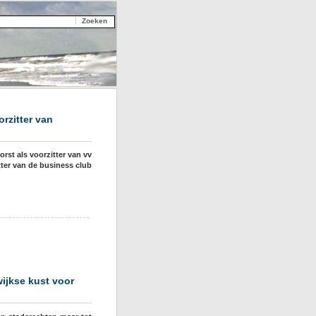
rzitter van
st als voorzitter van vv
itter van de business club
ijkse kust voor