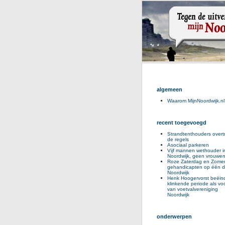
algemeen
Waarom MijnNoordwijk.nl
recent toegevoegd
Strandtenthouders overt
de regels
Asociaal parkeren
Vijf mannen wethouder i
Noordwijk, geen vrouwe
Roze Zaterdag en Zomer
gehandicapten op één d
Noordwijk
Henk Hoogervorst beëind
klinkende periode als voo
van voetvalvereniging
Noordwijk
onderwerpen