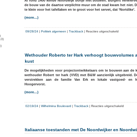
Al rond 1400 kende Noordwijk bonje met bouwen. Burgers verwierve
van
de bouw van de daartoe verplichte muur om de stad kwam het niet. D
voetvalverenig
te klein voor het tafellaken en te groot voor het servet, dat ‘Nortdike’.
Noordwijk
(more…)
voor
09/28/24
|
Politiek algemeen
|
Trackback
|
Reacties uitgeschakeld
)
Deel
13)
1
)
serie
Leidsch
Wethouder Roberto ter Hark verhoogt bouwvolumes 
Dagblad:
kust
Bouwen
aan
De mogelijkheden voor projectontwikkelaars om te bouwen aan de k
de
wethouder Robert ter hark (VVD) met B&W aanzienlijk uitgebreid. D
Noordwijkse
verstrekken aan de familie Van Erk en lokale vastgoed- en 
kust
Hoogervorst.
voor
(more…)
7.000
euro
per
voor
02/19/24
|
Wilhelmina Boulevard
|
Trackback
|
Reacties uitgeschakeld
m2
Wethoud
Roberto
ter
Hark
Italiaanse toestanden met De Noordwijker en Noordwi
verhoogt
bouwvol