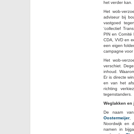
het verder kan.
Het wob-verzo
adviseur bij b
vastgoed tege
‘collectief Tra
PIN en Comité N
CDA, VVD en ee
een eigen folde
campagne voor d
Het wob-verzoe
verschiet. Deg
inhoud. Waarom
Er is directe w
en van het afs
richting verk
tegenstanders.
Weglakken en 
De naam van 
Oostermeijer
,
Noordwijk en d
namen in bijga