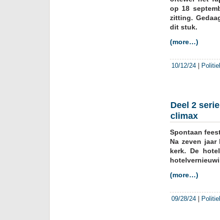
op 18 septemb
zitting. Geda
dit stuk.
(more…)
10/12/24
|
Politi
Deel 2 seri
climax
Spontaan feest
Na zeven jaar 
kerk. De hot
hotelvernieuwi
(more…)
09/28/24
|
Politi