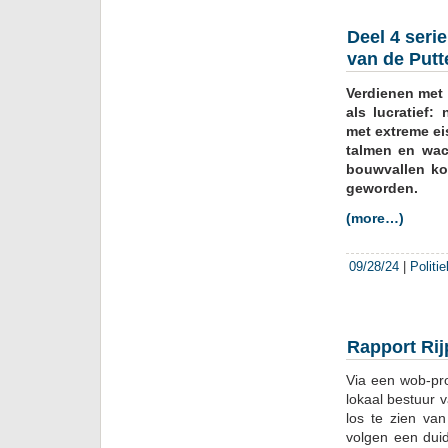
Deel 4 ser
van de Putt
Verdienen met 
als lucratief
met extreme e
talmen en wac
bouwvallen ko
geworden.
(more…)
09/28/24
|
Politi
Rapport Rij
Via een wob-pro
lokaal bestuur 
los te zien va
volgen een dui