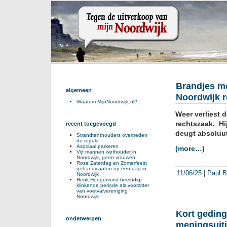
Brandjes mo
algemeen
Noordwijk r
Waarom MijnNoordwijk.nl?
Weer verliest 
rechtszaak. Hi
recent toegevoegd
deugt absoluut
Strandtenthouders overtreden
de regels
Asociaal parkeren
(more…)
Vijf mannen wethouder in
Noordwijk, geen vrouwen
Roze Zaterdag en Zomerfeest
gehandicapten op één dag in
11/06/25
|
Paul B
Noordwijk
Henk Hoogervorst beëindigt
klinkende periode als voorzitter
van voetvalvereniging
Noordwijk
Kort geding
onderwerpen
meningsuiti