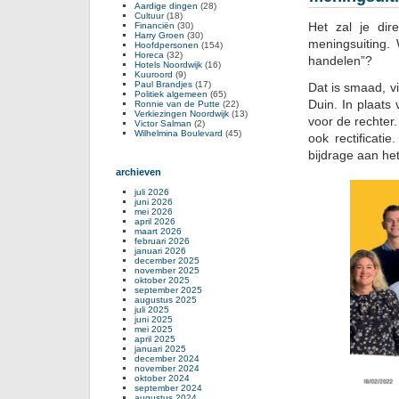
Aardige dingen
(28)
Cultuur
(18)
Het zal je dir
Financiën
(30)
Harry Groen
(30)
meningsuiting.
Hoofdpersonen
(154)
Horeca
(32)
handelen”?
Hotels Noordwijk
(16)
Kuuroord
(9)
Paul Brandjes
(17)
Dat is smaad, v
Politiek algemeen
(65)
Duin. In plaats
Ronnie van de Putte
(22)
Verkiezingen Noordwijk
(13)
voor de rechter
Victor Salman
(2)
Wilhelmina Boulevard
(45)
ook rectificati
bijdrage aan het
archieven
juli 2026
juni 2026
mei 2026
april 2026
maart 2026
februari 2026
januari 2026
december 2025
november 2025
oktober 2025
september 2025
augustus 2025
juli 2025
juni 2025
mei 2025
april 2025
januari 2025
december 2024
november 2024
oktober 2024
september 2024
augustus 2024