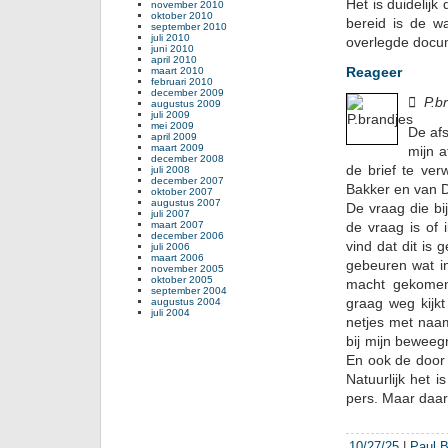
Het is duidelijk
november 2010
oktober 2010
bereid is de wa
september 2010
juli 2010
overlegde docu
juni 2010
april 2010
Reageer
maart 2010
februari 2010
december 2009

P.b
augustus 2009
juli 2009
mei 2009
De afs
april 2009
maart 2009
mijn a
december 2008
de brief te ver
juli 2008
december 2007
Bakker en van D
oktober 2007
augustus 2007
De vraag die bij
juli 2007
maart 2007
de vraag is of
december 2006
vind dat dit is
juli 2006
maart 2006
gebeuren wat in
november 2005
oktober 2005
macht gekome
september 2004
graag weg kijk
augustus 2004
juli 2004
netjes met naam
bij mijn beweeg
En ook de door 
Natuurlijk het 
pers. Maar daar
10/27/25
|
Paul B