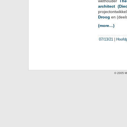
wethouder
The
architect (Di
projectontwikke
Droog
en (deel
(more…)
07/13/21
|
Hoofd
© 2005 Mi