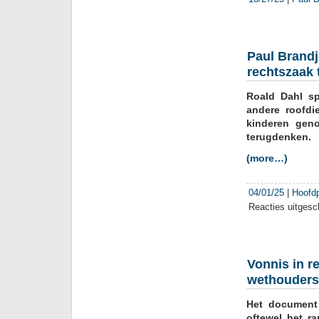
Paul Brandj
rechtszaak 
Roald Dahl sp
andere roofdi
kinderen gen
terugdenken.
(more…)
04/01/25
|
Hoofd
Reacties uitgesc
Vonnis in r
wethouders
Het document 
oftewel het r