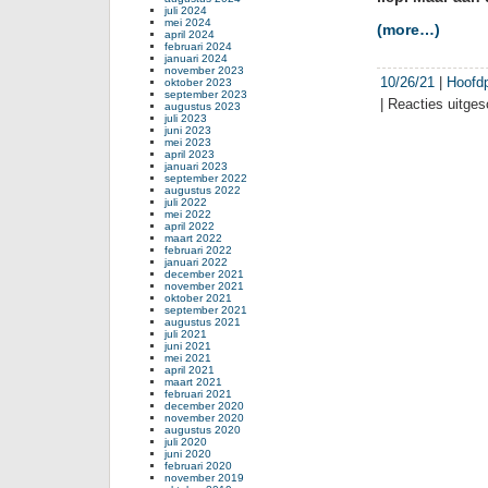
vol
juli 2024
mei 2024
met
(more…)
april 2024
flats
februari 2024
januari 2024
voor
november 2023
de
10/26/21
|
Hoofd
oktober 2023
september 2023
rijks
|
Reacties uitge
augustus 2023
juli 2023
juni 2023
mei 2023
april 2023
januari 2023
september 2022
augustus 2022
juli 2022
mei 2022
april 2022
maart 2022
februari 2022
januari 2022
december 2021
november 2021
oktober 2021
september 2021
augustus 2021
juli 2021
juni 2021
mei 2021
april 2021
maart 2021
februari 2021
december 2020
november 2020
augustus 2020
juli 2020
juni 2020
februari 2020
november 2019