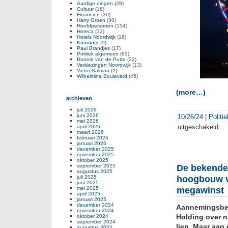
Aardige dingen
(28)
Cultuur
(18)
Financiën
(30)
Harry Groen
(30)
Hoofdpersonen
(154)
Horeca
(32)
Hotels Noordwijk
(16)
Kuuroord
(9)
Paul Brandjes
(17)
Politiek algemeen
(65)
Ronnie van de Putte
(22)
Verkiezingen Noordwijk
(13)
Victor Salman
(2)
Wilhelmina Boulevard
(45)
(more…)
archieven
juli 2026
juni 2026
10/26/24
|
Politi
mei 2026
uitgeschakeld
voor
april 2026
maart 2026
Na
februari 2026
januari 2026
suc
december 2025
met
november 2025
oktober 2025
het
september 2025
De bekende 
reu
augustus 2025
juli 2025
hoogbouw vr
wil
juni 2025
Noor
mei 2025
megawinst
april 2025
haa
januari 2025
bela
december 2024
Aannemingsbe
november 2024
plei
Holding over 
oktober 2024
late
september 2024
liep. Maar aan 
augustus 2024