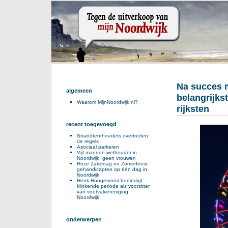
Na succes m
algemeen
belangrijks
Waarom MijnNoordwijk.nl?
rijksten
recent toegevoegd
Strandtenthouders overtreden
de regels
Asociaal parkeren
Vijf mannen wethouder in
Noordwijk, geen vrouwen
Roze Zaterdag en Zomerfeest
gehandicapten op één dag in
Noordwijk
Henk Hoogervorst beëindigt
klinkende periode als voorzitter
van voetvalvereniging
Noordwijk
onderwerpen