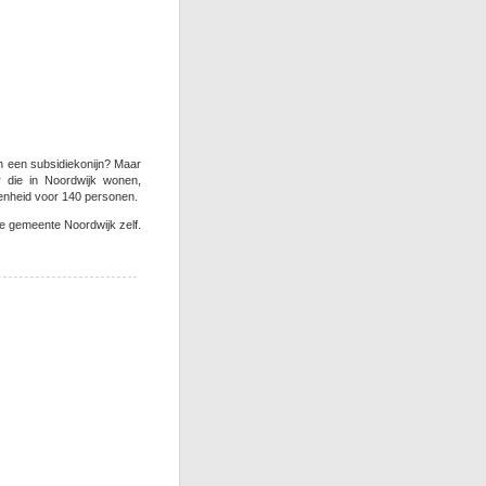
h een subsidiekonijn? Maar
r die in Noordwijk wonen,
enheid voor 140 personen.
e gemeente Noordwijk zelf.