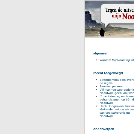
algemeen
Waarom MijnNoordwijk.nl
recent toegevoegd
Strandtenthouders overt
de regels
Asociaal parkeren
Vijf mannen wethouder i
Noordwijk, geen vrouwe
Roze Zaterdag en Zomer
gehandicapten op één d
Noordwijk
Henk Hoogervorst beëind
klinkende periode als voo
van voetvalvereniging
Noordwijk
onderwerpen