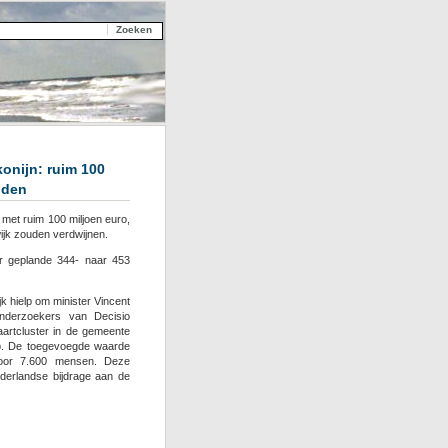
konijn: ruim 100
uden
 met ruim 100 miljoen euro,
ijk zouden verdwijnen.
r geplande 344- naar 453
 hielp om minister Vincent
derzoekers van Decisio
aartcluster in de gemeente
ro. De toegevoegde waarde
voor 7.600 mensen. Deze
derlandse bijdrage aan de