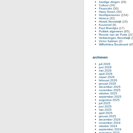
Aardige dingen
(28)
Cultuur
(18)
Financiën
(30)
Harry Groen
(30)
Hoofdpersonen
(154)
Horeca
(32)
Hotels Noordwijk
(16)
Kuuroord
(9)
Paul Brandjes
(17)
Politiek algemeen
(65)
Ronnie van de Putte
(22
Verkiezingen Noordwijk
(
Victor Salman
(2)
Wilhelmina Boulevard
(45
archieven
juli 2026
juni 2026
mei 2026
april 2026
maart 2026
februari 2026
januari 2026
december 2025
november 2025
oktober 2025
september 2025
augustus 2025
juli 2025
juni 2025
mei 2025
april 2025
januari 2025
december 2024
november 2024
oktober 2024
september 2024
augustus 2024