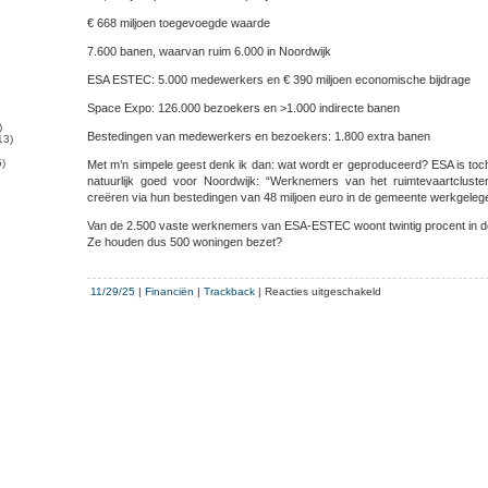
€ 668 miljoen toegevoegde waarde
7.600 banen, waarvan ruim 6.000 in Noordwijk
ESA ESTEC: 5.000 medewerkers en € 390 miljoen economische bijdrage
Space Expo: 126.000 bezoekers en >1.000 indirecte banen
)
Bestedingen van medewerkers en bezoekers: 1.800 extra banen
13)
)
Met m’n simpele geest denk ik dan: wat wordt er geproduceerd? ESA is toc
natuurlijk goed voor Noordwijk: “Werknemers van het ruimtevaartcluste
creëren via hun bestedingen van 48 miljoen euro in de gemeente werkgeleg
Van de 2.500 vaste werknemers van ESA-ESTEC woont twintig procent in d
Ze houden dus 500 woningen bezet?
voor
11/29/25
|
Financiën
|
Trackback
|
Reacties uitgeschakeld
Lobbyrapport
draagt
bij
aan
extra
geld
voor
subsidiekonijn:
ruim
100