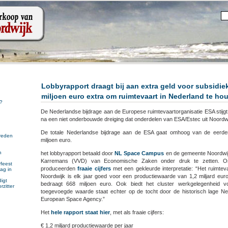
Lobbyrapport draagt bij aan extra geld voor subsidie
miljoen euro extra om ruimtevaart in Nederland te ho
?
De Nederlandse bijdrage aan de Europese ruimtevaartorganisatie ESA stijgt
na een niet onderbouwde dreiging dat onderdelen van ESA/Estec uit Noordw
De totale Nederlandse bijdrage aan de ESA gaat omhoog van de eerde
reden
miljoen euro.
n
het lobbyrapport betaald door
NL Space Campus
en de gemeente Noordwijk
n
Karremans (VVD) van Economische Zaken onder druk te zetten. On
feest
produceerden
fraaie cijfers
met een gekleurde interpretatie: “Het ruimtev
ag in
Noordwijk is elk jaar goed voor een productiewaarde van 1,2 miljard eu
igt
bedraagt 668 miljoen euro. Ook biedt het cluster werkgelegenheid 
rzitter
toegevoegde waarde staat echter op de tocht door de historisch lage Ne
European Space Agency.”
Het
hele rapport staat hier
, met als fraaie cijfers:
€ 1,2 miljard productiewaarde per jaar