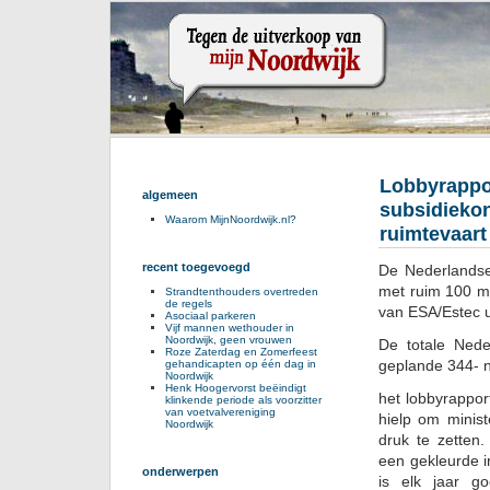
Lobbyrappor
algemeen
subsidiekon
Waarom MijnNoordwijk.nl?
ruimtevaart
recent toegevoegd
De Nederlandse
met ruim 100 mi
Strandtenthouders overtreden
de regels
van ESA/Estec u
Asociaal parkeren
Vijf mannen wethouder in
Noordwijk, geen vrouwen
De totale Ned
Roze Zaterdag en Zomerfeest
geplande 344- n
gehandicapten op één dag in
Noordwijk
Henk Hoogervorst beëindigt
het lobbyrappor
klinkende periode als voorzitter
van voetvalvereniging
hielp om minis
Noordwijk
druk te zetten
een gekleurde i
onderwerpen
is elk jaar g