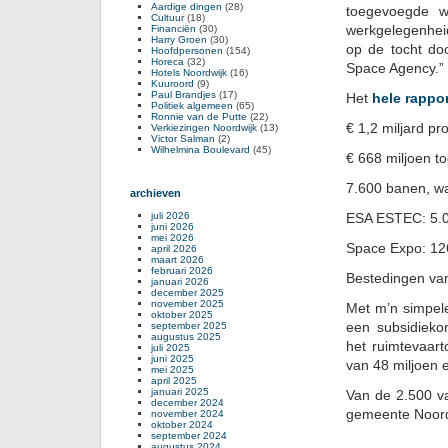
Aardige dingen
(28)
toegevoegde w
Cultuur
(18)
werkgelegenhei
Financiën
(30)
Harry Groen
(30)
op de tocht do
Hoofdpersonen
(154)
Horeca
(32)
Space Agency.”
Hotels Noordwijk
(16)
Kuuroord
(9)
Paul Brandjes
(17)
Het
hele rappor
Politiek algemeen
(65)
Ronnie van de Putte
(22)
€ 1,2 miljard pr
Verkiezingen Noordwijk
(13)
Victor Salman
(2)
Wilhelmina Boulevard
(45)
€ 668 miljoen 
7.600 banen, wa
archieven
juli 2026
ESA ESTEC: 5.0
juni 2026
mei 2026
Space Expo: 12
april 2026
maart 2026
februari 2026
Bestedingen va
januari 2026
december 2025
november 2025
Met m’n simpel
oktober 2025
een subsidieko
september 2025
augustus 2025
het ruimtevaart
juli 2025
juni 2025
van 48 miljoen 
mei 2025
april 2025
januari 2025
Van de 2.500 v
december 2024
gemeente Noord
november 2024
oktober 2024
september 2024
augustus 2024