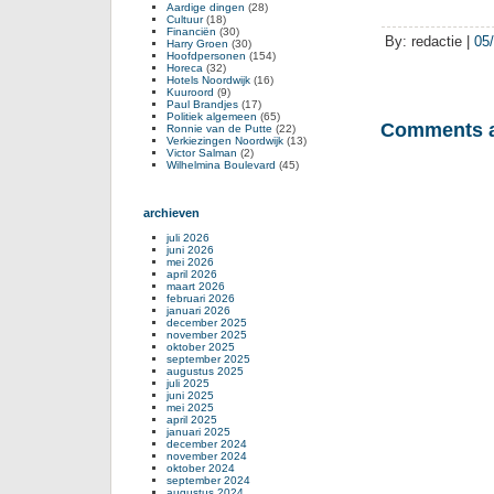
Aardige dingen
(28)
Cultuur
(18)
Financiën
(30)
By: redactie |
05
Harry Groen
(30)
Hoofdpersonen
(154)
Horeca
(32)
Hotels Noordwijk
(16)
Kuuroord
(9)
Paul Brandjes
(17)
Politiek algemeen
(65)
Comments a
Ronnie van de Putte
(22)
Verkiezingen Noordwijk
(13)
Victor Salman
(2)
Wilhelmina Boulevard
(45)
archieven
juli 2026
juni 2026
mei 2026
april 2026
maart 2026
februari 2026
januari 2026
december 2025
november 2025
oktober 2025
september 2025
augustus 2025
juli 2025
juni 2025
mei 2025
april 2025
januari 2025
december 2024
november 2024
oktober 2024
september 2024
augustus 2024