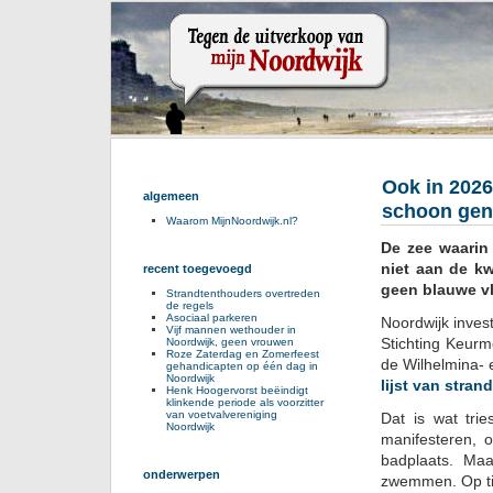
Ook in 2026
algemeen
schoon ge
Waarom MijnNoordwijk.nl?
De zee waarin
niet aan de kw
recent toegevoegd
geen blauwe vl
Strandtenthouders overtreden
de regels
Asociaal parkeren
Noordwijk inves
Vijf mannen wethouder in
Stichting Keurme
Noordwijk, geen vrouwen
Roze Zaterdag en Zomerfeest
de Wilhelmina- 
gehandicapten op één dag in
Noordwijk
lijst van stra
Henk Hoogervorst beëindigt
klinkende periode als voorzitter
van voetvalvereniging
Dat is wat tri
Noordwijk
manifesteren, o
badplaats. Ma
onderwerpen
zwemmen. Op tij