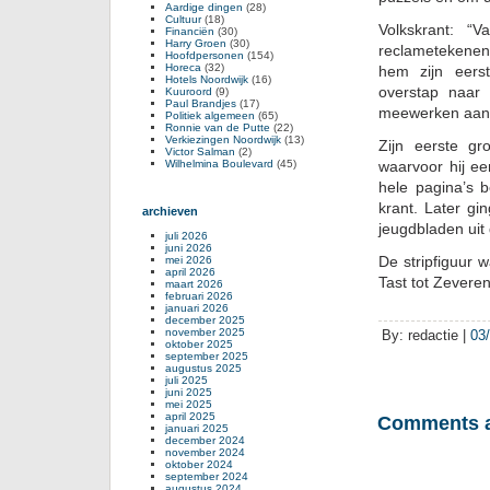
Aardige dingen
(28)
Cultuur
(18)
Volkskrant: “
Financiën
(30)
Harry Groen
(30)
reclametekenen
Hoofdpersonen
(154)
Horeca
(32)
hem zijn eers
Hotels Noordwijk
(16)
overstap naar
Kuuroord
(9)
Paul Brandjes
(17)
meewerken aan 
Politiek algemeen
(65)
Ronnie van de Putte
(22)
Verkiezingen Noordwijk
(13)
Zijn eerste gr
Victor Salman
(2)
Wilhelmina Boulevard
(45)
waarvoor hij ee
hele pagina’s 
krant. Later gin
archieven
jeugdbladen uit 
juli 2026
juni 2026
De stripfiguur
mei 2026
april 2026
Tast tot Zevere
maart 2026
februari 2026
januari 2026
december 2025
november 2025
By: redactie |
03
oktober 2025
september 2025
augustus 2025
juli 2025
juni 2025
mei 2025
april 2025
Comments a
januari 2025
december 2024
november 2024
oktober 2024
september 2024
augustus 2024