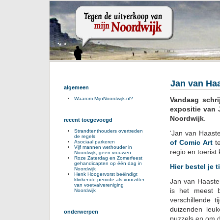
Jan van Haa
algemeen
Vandaag schri
Waarom MijnNoordwijk.nl?
expositie van
Noordwijk
.
recent toegevoegd
Strandtenthouders overtreden
‘Jan van Haaste
de regels
of Comic Art
te
Asociaal parkeren
Vijf mannen wethouder in
regio en toerist
Noordwijk, geen vrouwen
Roze Zaterdag en Zomerfeest
gehandicapten op één dag in
Hier bestel je t
Noordwijk
Henk Hoogervorst beëindigt
klinkende periode als voorzitter
Jan van Haaste
van voetvalvereniging
is het meest 
Noordwijk
verschillende 
duizenden leuk
onderwerpen
puzzels en om d