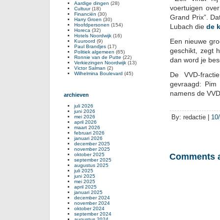
Aardige dingen
(28)
voertuigen ove
Cultuur
(18)
Financiën
(30)
Grand Prix”. Da
Harry Groen
(30)
Hoofdpersonen
(154)
Lubach die
de 
Horeca
(32)
Hotels Noordwijk
(16)
Een nieuwe groo
Kuuroord
(9)
Paul Brandjes
(17)
geschikt, zegt 
Politiek algemeen
(65)
Ronnie van de Putte
(22)
dan word je besc
Verkiezingen Noordwijk
(13)
Victor Salman
(2)
Wilhelmina Boulevard
(45)
De VVD-fracti
gevraagd: Pim 
namens de VVD 
archieven
juli 2026
juni 2026
By: redactie |
10
mei 2026
april 2026
maart 2026
februari 2026
januari 2026
december 2025
november 2025
oktober 2025
Comments a
september 2025
augustus 2025
juli 2025
juni 2025
mei 2025
april 2025
januari 2025
december 2024
november 2024
oktober 2024
september 2024
augustus 2024