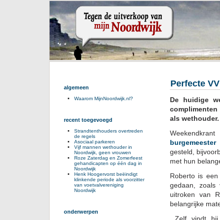
Perfecte V
algemeen
De huidige w
Waarom MijnNoordwijk.nl?
complimenten 
als wethouder.
recent toegevoegd
Strandtenthouders overtreden
Weekendkrant 
de regels
burgemeester 
Asociaal parkeren
Vijf mannen wethouder in
gesteld, bijvoo
Noordwijk, geen vrouwen
Roze Zaterdag en Zomerfeest
met hun belange
gehandicapten op één dag in
Noordwijk
Henk Hoogervorst beëindigt
Roberto is een
klinkende periode als voorzitter
gedaan, zoals
van voetvalvereniging
Noordwijk
uitroken van R
belangrijke mat
onderwerpen
Zelf vindt hij