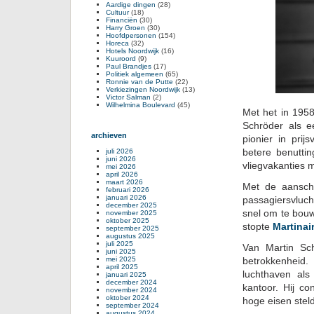
Aardige dingen
(28)
Cultuur
(18)
Financiën
(30)
Harry Groen
(30)
Hoofdpersonen
(154)
Horeca
(32)
Hotels Noordwijk
(16)
Kuuroord
(9)
Paul Brandjes
(17)
Politiek algemeen
(65)
Ronnie van de Putte
(22)
Verkiezingen Noordwijk
(13)
Victor Salman
(2)
Wilhelmina Boulevard
(45)
Met het in 1958
Schröder als e
archieven
pionier in prij
betere benutti
juli 2026
juni 2026
vliegvakanties 
mei 2026
april 2026
maart 2026
Met de aansch
februari 2026
januari 2026
passagiersvluch
december 2025
snel om te bouw
november 2025
oktober 2025
stopte
Martinai
september 2025
augustus 2025
juli 2025
Van Martin Sch
juni 2025
mei 2025
betrokkenheid.
april 2025
luchthaven al
januari 2025
december 2024
kantoor. Hij co
november 2024
oktober 2024
hoge eisen stel
september 2024
augustus 2024