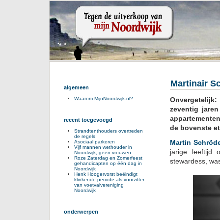
Martinair S
algemeen
Onvergetelijk
Waarom MijnNoordwijk.nl?
zeventig jare
appartemente
recent toegevoegd
de bovenste et
Strandtenthouders overtreden
de regels
Martin Schröd
Asociaal parkeren
Vijf mannen wethouder in
jarige leeftijd
Noordwijk, geen vrouwen
Roze Zaterdag en Zomerfeest
stewardess, was
gehandicapten op één dag in
Noordwijk
Henk Hoogervorst beëindigt
klinkende periode als voorzitter
van voetvalvereniging
Noordwijk
onderwerpen