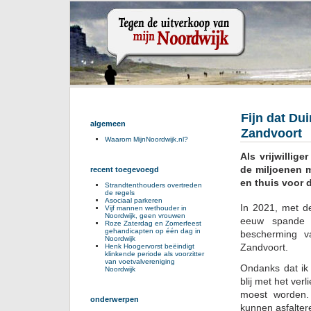
Fijn dat Du
algemeen
Zandvoort
Waarom MijnNoordwijk.nl?
Als vrijwillig
de miljoenen 
recent toegevoegd
en thuis voor d
Strandtenthouders overtreden
de regels
Asociaal parkeren
In 2021, met d
Vijf mannen wethouder in
Noordwijk, geen vrouwen
eeuw spande 
Roze Zaterdag en Zomerfeest
gehandicapten op één dag in
bescherming v
Noordwijk
Zandvoort.
Henk Hoogervorst beëindigt
klinkende periode als voorzitter
van voetvalvereniging
Ondanks dat ik 
Noordwijk
blij met het ver
moest worden.
onderwerpen
kunnen asfalte