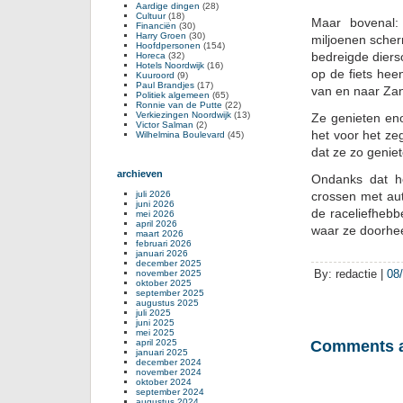
Aardige dingen
(28)
Cultuur
(18)
Maar bovenal:
Financiën
(30)
Harry Groen
(30)
miljoenen scher
Hoofdpersonen
(154)
bedreigde diers
Horeca
(32)
Hotels Noordwijk
(16)
op de fiets hee
Kuuroord
(9)
Paul Brandjes
(17)
van en naar Zan
Politiek algemeen
(65)
Ronnie van de Putte
(22)
Verkiezingen Noordwijk
(13)
Ze genieten en
Victor Salman
(2)
het voor het ze
Wilhelmina Boulevard
(45)
dat ze zo genie
archieven
Ondanks dat he
juli 2026
crossen met aut
juni 2026
de raceliefhebbe
mei 2026
april 2026
waar ze doorheen
maart 2026
februari 2026
januari 2026
december 2025
By: redactie |
08
november 2025
oktober 2025
september 2025
augustus 2025
juli 2025
juni 2025
mei 2025
april 2025
Comments a
januari 2025
december 2024
november 2024
oktober 2024
september 2024
augustus 2024