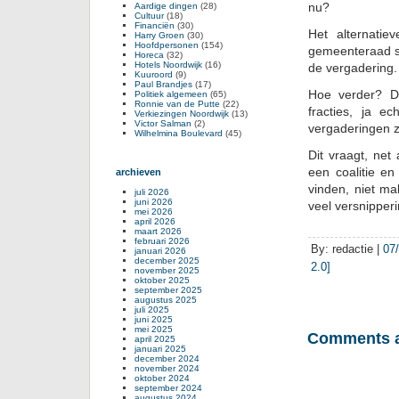
nu?
Aardige dingen
(28)
Cultuur
(18)
Financiën
(30)
Het alternati
Harry Groen
(30)
Hoofdpersonen
(154)
gemeenteraad st
Horeca
(32)
Hotels Noordwijk
(16)
de vergadering.
Kuuroord
(9)
Paul Brandjes
(17)
Hoe verder? D
Politiek algemeen
(65)
Ronnie van de Putte
(22)
fracties, ja e
Verkiezingen Noordwijk
(13)
Victor Salman
(2)
vergaderingen z
Wilhelmina Boulevard
(45)
Dit vraagt, ne
een coalitie e
archieven
vinden, niet ma
juli 2026
juni 2026
veel versnipperi
mei 2026
april 2026
maart 2026
februari 2026
By: redactie |
07
januari 2026
december 2025
2.0]
november 2025
oktober 2025
september 2025
augustus 2025
juli 2025
juni 2025
mei 2025
Comments a
april 2025
januari 2025
december 2024
november 2024
oktober 2024
september 2024
augustus 2024