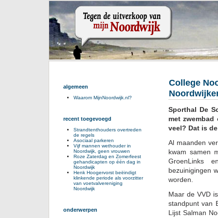
College Noo
algemeen
Noordwijke
Waarom MijnNoordwijk.nl?
Sporthal De Sc
met zwembad e
recent toegevoegd
veel? Dat is de
Strandtenthouders overtreden
de regels
Asociaal parkeren
Al maanden ver
Vijf mannen wethouder in
kwam samen met
Noordwijk, geen vrouwen
Roze Zaterdag en Zomerfeest
GroenLinks e
gehandicapten op één dag in
Noordwijk
bezuinigingen 
Henk Hoogervorst beëindigt
klinkende periode als voorzitter
worden.
van voetvalvereniging
Noordwijk
Maar de VVD is 
standpunt van 
onderwerpen
Lijst Salman No