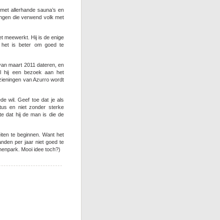
 met allerhande sauna’s en
ingen die verwend volk met
t meewerkt. Hij is de enige
r het is beter om goed te
 van maart 2011 dateren, en
il hij een bezoek aan het
zieningen van Azurro wordt
e wil. Geef toe dat je als
tus en niet zonder sterke
e dat hij de man is die de
iten te beginnen. Want het
nden per jaar niet goed te
nenpark. Mooi idee toch?)