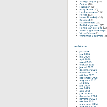
Aardige dingen
(28)
Cultuur
(18)
Financiën
(30)
Harry Groen
(30)
Hoofdpersonen
(154)
Horeca
(32)
Hotels Noordwijk
(16)
Kuuroord
(9)
Paul Brandjes
(17)
Politiek algemeen
(65)
Ronnie van de Putte
(22
Verkiezingen Noordwijk
(
Victor Salman
(2)
Wilhelmina Boulevard
(45
archieven
juli 2026
juni 2026
mei 2026
april 2026
maart 2026
februari 2026
januari 2026
december 2025
november 2025
oktober 2025
september 2025
augustus 2025
juli 2025
juni 2025
mei 2025
april 2025
januari 2025
december 2024
november 2024
oktober 2024
september 2024
augustus 2024