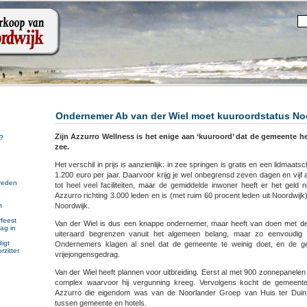
Ondernemer Ab van der Wiel moet kuuroordstatus No
Zijn Azzurro Wellness is het enige aan ‘kuuroord’ dat de gemeente he
?
zee.
Het verschil in prijs is aanzienlijk: in zee springen is gratis en een lidmaat
1.200 euro per jaar. Daarvoor krijg je wel onbegrensd zeven dagen en vij
reden
tot heel veel faciliteiten, maar de gemiddelde inwoner heeft er het geld 
Azzurro richting 3.000 leden en is (met ruim 60 procent leden uit Noordwijk
Noordwijk.
n
n
feest
Van der Wiel is dus een knappe ondernemer, maar heeft van doen met 
ag in
uiteraard begrenzen vanuit het algemeen belang, maar zo eenvoudig li
igt
Ondernemers klagen al snel dat de gemeente te weinig doet, en de g
rzitter
vrijejongensgedrag.
Van der Wiel heeft plannen voor uitbreiding. Eerst al met 900 zonnepanelen
complex waarvoor hij vergunning kreeg. Vervolgens kocht de gemeent
Azzurro die eigendom was van de Noorlander Groep van Huis ter Duin.
tussen gemeente en hotels.