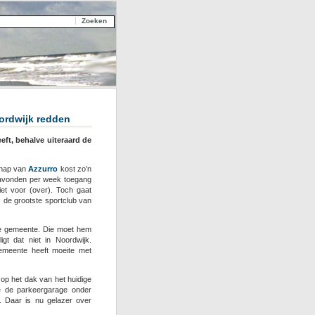
ordwijk redden
eft, behalve uiteraard de
schap van
Azzurro
kost zo’n
f avonden per week toegang
niet voor (over). Toch gaat
) de grootste sportclub van
de gemeente. Die moet hem
gt dat niet in Noordwijk.
emeente heeft moeite met
 op het dak van het huidige
e de parkeergarage onder
 Daar is nu gelazer over