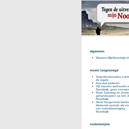
algemeen
Waarom MijnNoordwijk.nl
recent toegevoegd
Strandtenthouders overt
de regels
Asociaal parkeren
Vijf mannen wethouder i
Noordwijk, geen vrouwe
Roze Zaterdag en Zomer
gehandicapten op één d
Noordwijk
Henk Hoogervorst beëind
klinkende periode als voo
van voetvalvereniging
Noordwijk
onderwerpen