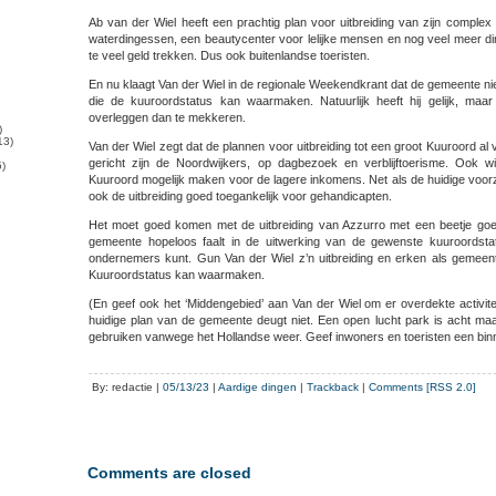
Ab van der Wiel heeft een prachtig plan voor uitbreiding van zijn complex
waterdingessen, een beautycenter voor lelijke mensen en nog veel meer d
te veel geld trekken. Dus ook buitenlandse toeristen.
En nu klaagt Van der Wiel in de regionale Weekendkrant dat de gemeente nie
die de kuuroordstatus kan waarmaken. Natuurlijk heeft hij gelijk, maa
overleggen dan te mekkeren.
)
13)
Van der Wiel zegt dat de plannen voor uitbreiding tot een groot Kuuroord al
gericht zijn de Noordwijkers, op dagbezoek en verblijftoerisme. Ook w
)
Kuuroord mogelijk maken voor de lagere inkomens. Net als de huidige voor
ook de uitbreiding goed toegankelijk voor gehandicapten.
Het moet goed komen met de uitbreiding van Azzurro met een beetje goed
gemeente hopeloos faalt in de uitwerking van de gewenste kuuroordsta
ondernemers kunt. Gun Van der Wiel z’n uitbreiding en erken als gemeent
Kuuroordstatus kan waarmaken.
(En geef ook het ‘Middengebied’ aan Van der Wiel om er overdekte activite
huidige plan van de gemeente deugt niet. Een open lucht park is acht maa
gebruiken vanwege het Hollandse weer. Geef inwoners en toeristen een bin
By: redactie |
05/13/23
|
Aardige dingen
|
Trackback
|
Comments [RSS 2.0]
Comments are closed