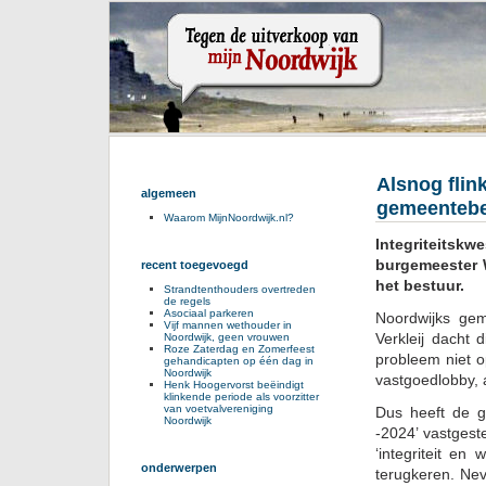
Alsnog flin
algemeen
gemeentebe
Waarom MijnNoordwijk.nl?
Integriteitsk
burgemeester W
recent toegevoegd
het bestuur.
Strandtenthouders overtreden
de regels
Asociaal parkeren
Noordwijks gem
Vijf mannen wethouder in
Verkleij dacht 
Noordwijk, geen vrouwen
Roze Zaterdag en Zomerfeest
probleem niet o
gehandicapten op één dag in
Noordwijk
vastgoedlobby, a
Henk Hoogervorst beëindigt
klinkende periode als voorzitter
van voetvalvereniging
Dus heeft de g
Noordwijk
-2024’ vastgest
‘integriteit en
onderwerpen
terugkeren. Neve