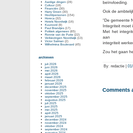
beïnvloeding.
Aardige dingen
(28)
Cultuur
(18)
Financiën
(30)
Ook de ambtelijke
Harry Groen
(30)
Hoofdpersonen
(154)
Horeca
(32)
“De gemeente No
Hotels Noordwijk
(16)
Kuuroord
(9)
Integriteit moet
Paul Brandjes
(17)
Met het integri
Politiek algemeen
(65)
Ronnie van de Putte
(22)
aan
Verkiezingen Noordwijk
(13)
Victor Salman
(2)
integriteit werke
Wilhelmina Boulevard
(45)
Zou het gaan h
archieven
juli 2026
By: redactie |
01
juni 2026
mei 2026
april 2026
maart 2026
februari 2026
januari 2026
december 2025
Comments a
november 2025
oktober 2025
september 2025
augustus 2025
juli 2025
juni 2025
mei 2025
april 2025
januari 2025
december 2024
november 2024
oktober 2024
september 2024
augustus 2024