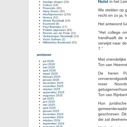
Hulst
in het Le
Aardige dingen
(28)
Cultuur
(18)
Financiën
(30)
We stelden op 
Harry Groen
(30)
Hoofdpersonen
(154)
recht en zo ja, 
Horeca
(32)
Hotels Noordwijk
(16)
Het antwoord lu
Kuuroord
(9)
Paul Brandjes
(17)
Politiek algemeen
(65)
“Het college o
Ronnie van de Putte
(22)
Verkiezingen Noordwijk
(13)
handhaaft de i
Victor Salman
(2)
Wilhelmina Boulevard
(45)
verwijst naar 
7.”
archieven
Met vriendelijke
juli 2026
Ton van Heemst
juni 2026
mei 2026
april 2026
De heren Pau
maart 2026
februari 2026
onroerendgoedb
januari 2026
december 2025
meer Noordw
november 2025
getuigenverhoor
oktober 2025
september 2025
Ton van Rijnber
augustus 2025
juli 2025
juni 2025
Hun juridisc
mei 2025
april 2025
gemeenteraads
januari 2025
geschreven. Dit
december 2024
november 2024
die zal deelneme
oktober 2024
september 2024
augustus 2024