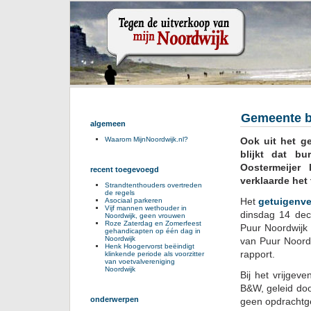
Gemeente bl
algemeen
Ook uit het g
Waarom MijnNoordwijk.nl?
blijkt dat bu
Oostermeijer
recent toegevoegd
verklaarde het
Strandtenthouders overtreden
de regels
Het
getuigenve
Asociaal parkeren
Vijf mannen wethouder in
dinsdag 14 de
Noordwijk, geen vrouwen
Roze Zaterdag en Zomerfeest
Puur Noordwijk
gehandicapten op één dag in
Noordwijk
van Puur Noordw
Henk Hoogervorst beëindigt
rapport.
klinkende periode als voorzitter
van voetvalvereniging
Noordwijk
Bij het vrijgev
B&W, geleid do
onderwerpen
geen opdrachtge