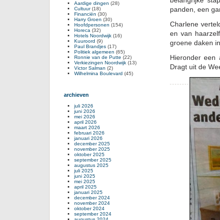
belangrijke st
Aardige dingen
(28)
panden, een gar
Cultuur
(18)
Financiën
(30)
Harry Groen
(30)
Charlene verte
Hoofdpersonen
(154)
Horeca
(32)
en van haarzelf
Hotels Noordwijk
(16)
Kuuroord
(9)
groene daken in 
Paul Brandjes
(17)
Politiek algemeen
(65)
Hieronder een 
Ronnie van de Putte
(22)
Verkiezingen Noordwijk
(13)
Dragt uit de We
Victor Salman
(2)
Wilhelmina Boulevard
(45)
archieven
juli 2026
juni 2026
mei 2026
april 2026
maart 2026
februari 2026
januari 2026
december 2025
november 2025
oktober 2025
september 2025
augustus 2025
juli 2025
juni 2025
mei 2025
april 2025
januari 2025
december 2024
november 2024
oktober 2024
september 2024
augustus 2024