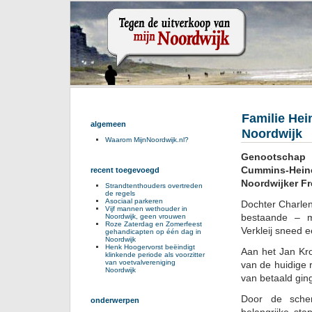
Familie He
algemeen
Noordwijk
Waarom MijnNoordwijk.nl?
Genootschap 
Cummins-Hein
recent toegevoegd
Noordwijker F
Strandtenthouders overtreden
de regels
Asociaal parkeren
Dochter Charle
Vijf mannen wethouder in
bestaande – m
Noordwijk, geen vrouwen
Roze Zaterdag en Zomerfeest
Verkleij sneed 
gehandicapten op één dag in
Noordwijk
Henk Hoogervorst beëindigt
Aan het Jan Kr
klinkende periode als voorzitter
van voetvalvereniging
van de huidige 
Noordwijk
van betaald gin
Door de sche
onderwerpen