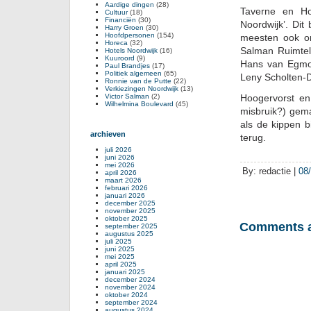
Aardige dingen
(28)
Taverne en Hoo
Cultuur
(18)
Financiën
(30)
Noordwijk’. Dit
Harry Groen
(30)
Hoofdpersonen
(154)
meesten ook on
Horeca
(32)
Salman Ruimteli
Hotels Noordwijk
(16)
Kuuroord
(9)
Hans van Egmon
Paul Brandjes
(17)
Politiek algemeen
(65)
Leny Scholten-D
Ronnie van de Putte
(22)
Verkiezingen Noordwijk
(13)
Victor Salman
(2)
Hoogervorst en
Wilhelmina Boulevard
(45)
misbruik?) gem
als de kippen 
archieven
terug.
juli 2026
juni 2026
mei 2026
By: redactie |
08
april 2026
maart 2026
februari 2026
januari 2026
december 2025
november 2025
oktober 2025
Comments a
september 2025
augustus 2025
juli 2025
juni 2025
mei 2025
april 2025
januari 2025
december 2024
november 2024
oktober 2024
september 2024
augustus 2024