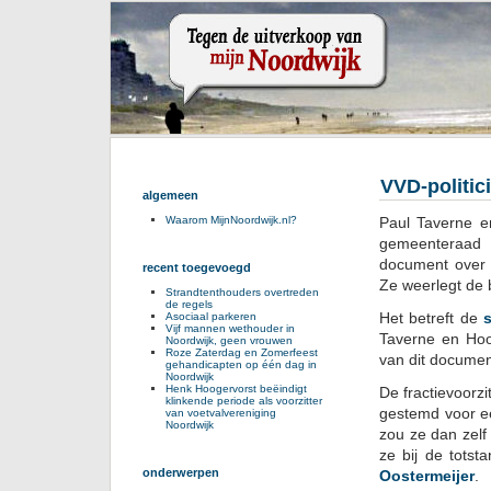
VVD-politici
algemeen
Paul Taverne e
Waarom MijnNoordwijk.nl?
gemeenteraad
document over 
recent toegevoegd
Ze weerlegt de 
Strandtenthouders overtreden
de regels
Het betreft de
Asociaal parkeren
Vijf mannen wethouder in
Taverne en Hoo
Noordwijk, geen vrouwen
Roze Zaterdag en Zomerfeest
van dit documen
gehandicapten op één dag in
Noordwijk
Henk Hoogervorst beëindigt
De fractievoorz
klinkende periode als voorzitter
gestemd voor e
van voetvalvereniging
Noordwijk
zou ze dan zelf
ze bij de tots
onderwerpen
Oostermeijer
.