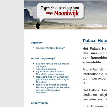
Palace Hote
algemeen
Het Palace Ho
Waarom MijnNoordwijk.nl?
deel meer uit
een franschi
recent toegevoegd
afhandelde.
Strandtenthouders overtreden
de regels
André Aaij blij
Asociaal parkeren
Vijf mannen wethouder in
internationale
Noordwijk, geen vrouwen
Roze Zaterdag en Zomerfeest
team van expert
gehandicapten op één dag in
Noordwijk
is.’
Henk Hoogervorst beëindigt
klinkende periode als voorzitter
Het Palace Hot
van voetvalvereniging
Noordwijk
sindsdien alt
vergaderzalen. 
onderwerpen
In 2010 moest h