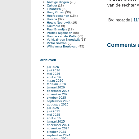
Aardige dingen
(28)
van de rechter 
Cultuur
(18)
Financiën
(30)
Harry Groen
(30)
Hoofdpersonen
(154)
Horeca
(32)
By: redactie |
11
Hotels Noordwijk
(16)
Kuuroord
(9)
Paul Brandjes
(17)
Politiek algemeen
(65)
Ronnie van de Putte
(22)
Verkiezingen Noordwijk
(13)
Victor Salman
(2)
Comments a
Wilhelmina Boulevard
(45)
archieven
juli 2026
juni 2026
mei 2026
april 2026
maart 2026
februari 2026
januari 2026
december 2025
november 2025
oktober 2025
september 2025
augustus 2025
juli 2025
juni 2025
mei 2025
april 2025
januari 2025
december 2024
november 2024
oktober 2024
september 2024
augustus 2024