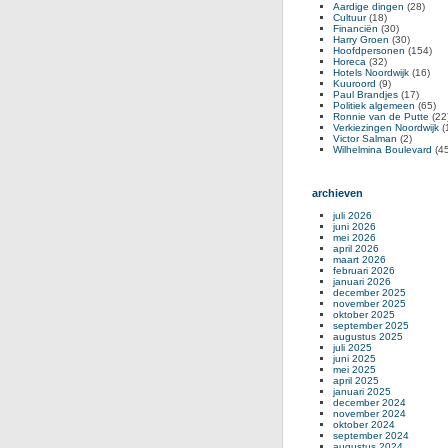
Aardige dingen
(28)
Cultuur
(18)
Financiën
(30)
Harry Groen
(30)
Hoofdpersonen
(154)
Horeca
(32)
Hotels Noordwijk
(16)
Kuuroord
(9)
Paul Brandjes
(17)
Politiek algemeen
(65)
Ronnie van de Putte
(22
Verkiezingen Noordwijk
(
Victor Salman
(2)
Wilhelmina Boulevard
(45
archieven
juli 2026
juni 2026
mei 2026
april 2026
maart 2026
februari 2026
januari 2026
december 2025
november 2025
oktober 2025
september 2025
augustus 2025
juli 2025
juni 2025
mei 2025
april 2025
januari 2025
december 2024
november 2024
oktober 2024
september 2024
augustus 2024