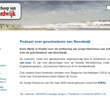
Podcast over geschiedenis van Noordwijk
Koen Marijt is finalist voor de verkiezing van jonge Historicus van he
?
over de geschiedenis van Noordwijk.
De ‘podcast’, zoals een geluidopname tegenwoordig heet te beluisteren v
van-toen
. Er zijn veel afleveringen over de Tweede Wereldoorlog, zoal
reden
Engelandvaarders, verzetskrant Hilversum III en de Atlantikwall.
Ook maakte Koen boeiende verhalen over Belgische vluchtelingen (1914) 
n
serie over Gemeentesecretaris Egbert de Groot.
n
feest
ag in
De Jonge Historicus van het Jaar 2020 wordt gekozen vanuit het
KNHG
.
igt
rzitter
By: redactie |
08/16/20
|
Aardige dingen
|
Trackback
|
Comments [RSS 2.0]