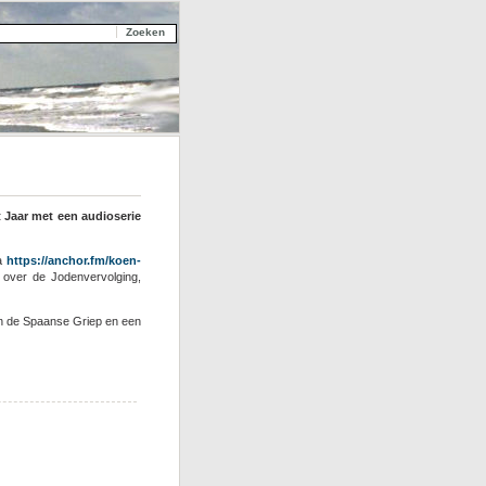
t Jaar met een audioserie
ia
https://anchor.fm/koen-
s over de Jodenvervolging,
en de Spaanse Griep en een