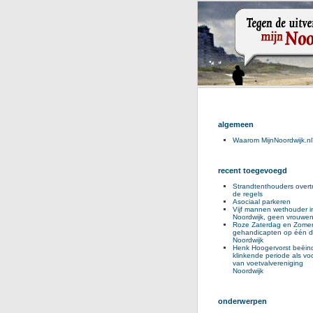
algemeen
Waarom MijnNoordwijk.nl
recent toegevoegd
Strandtenthouders overt
de regels
Asociaal parkeren
Vijf mannen wethouder i
Noordwijk, geen vrouwe
Roze Zaterdag en Zomer
gehandicapten op één d
Noordwijk
Henk Hoogervorst beëind
klinkende periode als voo
van voetvalvereniging
Noordwijk
onderwerpen