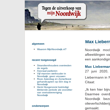
Max Lieber
algemeen
Noordwijk mo
Waarom MijnNoordwijk.nl?
afbeeldingen van
een aankondiging
recent toegevoegd
Strandtenthouders overtreden
Max Liebermann
de regels
27 juni 2020, 
Asociaal parkeren
Vijf mannen wethouder in
Noordwijk, geen vrouwen
Liebermann in N
Roze Zaterdag en Zomerfeest
Citaat:
gehandicapten op één dag in
Noordwijk
Henk Hoogervorst beëindigt
„Ik ken hier bi
klinkende periode als voorzitter
van voetvalvereniging
Daarmee overdr
Noordwijk
Noordwijk bez
olieverfschild
onderwerpen
gemaakt.