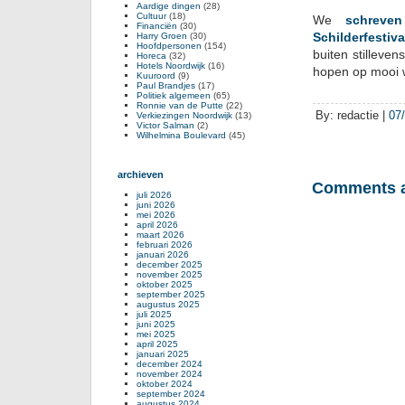
Aardige dingen
(28)
Cultuur
(18)
We
schreve
Financiën
(30)
Schilderfestiv
Harry Groen
(30)
Hoofdpersonen
(154)
buiten stilleven
Horeca
(32)
Hotels Noordwijk
(16)
hopen op mooi
Kuuroord
(9)
Paul Brandjes
(17)
Politiek algemeen
(65)
Ronnie van de Putte
(22)
By: redactie |
07
Verkiezingen Noordwijk
(13)
Victor Salman
(2)
Wilhelmina Boulevard
(45)
archieven
Comments a
juli 2026
juni 2026
mei 2026
april 2026
maart 2026
februari 2026
januari 2026
december 2025
november 2025
oktober 2025
september 2025
augustus 2025
juli 2025
juni 2025
mei 2025
april 2025
januari 2025
december 2024
november 2024
oktober 2024
september 2024
augustus 2024