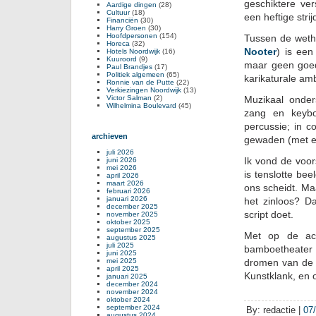
geschiktere ver
Aardige dingen
(28)
Cultuur
(18)
een heftige stri
Financiën
(30)
Harry Groen
(30)
Hoofdpersonen
(154)
Tussen de weth
Horeca
(32)
Nooter
) is een
Hotels Noordwijk
(16)
Kuuroord
(9)
maar geen goe
Paul Brandjes
(17)
Politiek algemeen
(65)
karikaturale amb
Ronnie van de Putte
(22)
Verkiezingen Noordwijk
(13)
Victor Salman
(2)
Muzikaal onder
Wilhelmina Boulevard
(45)
zang en keybo
percussie; in 
archieven
gewaden (met 
juli 2026
Ik vond de voor
juni 2026
mei 2026
is tenslotte be
april 2026
maart 2026
ons scheidt. Maa
februari 2026
januari 2026
het zinloos? Da
december 2025
script doet.
november 2025
oktober 2025
september 2025
Met op de ach
augustus 2025
juli 2025
bamboetheater 
juni 2025
mei 2025
dromen van de v
april 2025
Kunstklank, en 
januari 2025
december 2024
november 2024
oktober 2024
september 2024
By: redactie |
07
augustus 2024