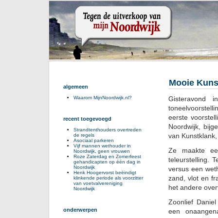
Mooie Kunst
algemeen
Gisteravond 
Waarom MijnNoordwijk.nl?
toneelvoorstel
eerste voorstel
recent toegevoegd
Noordwijk, bij
Strandtenthouders overtreden
van Kunstklank,
de regels
Asociaal parkeren
Vijf mannen wethouder in
Ze maakte een
Noordwijk, geen vrouwen
Roze Zaterdag en Zomerfeest
teleurstelling.
gehandicapten op één dag in
Noordwijk
versus een weth
Henk Hoogervorst beëindigt
zand, vlot en f
klinkende periode als voorzitter
van voetvalvereniging
het andere over
Noordwijk
Zoonlief Daniel
onderwerpen
een onaangena