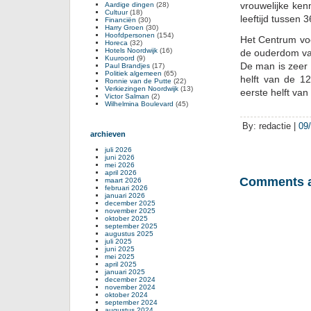
vrouwelijke ken
Aardige dingen
(28)
Cultuur
(18)
leeftijd tussen 
Financiën
(30)
Harry Groen
(30)
Hoofdpersonen
(154)
Het Centrum voo
Horeca
(32)
Hotels Noordwijk
(16)
de ouderdom van
Kuuroord
(9)
De man is zeer 
Paul Brandjes
(17)
Politiek algemeen
(65)
helft van de 12
Ronnie van de Putte
(22)
Verkiezingen Noordwijk
(13)
eerste helft va
Victor Salman
(2)
Wilhelmina Boulevard
(45)
By: redactie |
09
archieven
juli 2026
juni 2026
mei 2026
april 2026
Comments a
maart 2026
februari 2026
januari 2026
december 2025
november 2025
oktober 2025
september 2025
augustus 2025
juli 2025
juni 2025
mei 2025
april 2025
januari 2025
december 2024
november 2024
oktober 2024
september 2024
augustus 2024