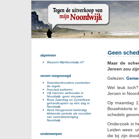
Geen schede
algemeen
Maar de sche
Waarom MijnNoordwijk.nl?
Jeroen zou zijn
recent toegevoegd
Gelezen:
Gemee
Strandtenthouders overtreden
de regels
Wel leuk toch?
Asociaal parkeren
Jeroen in Noord
Vijf mannen wethouder in
Noordwijk, geen vrouwen
Roze Zaterdag en Zomerfeest
Op maandag 11 
gehandicapten op één dag in
Noordwijk
Bouwhistorie i
Henk Hoogervorst beëindigt
klinkende periode als voorzitter
schedels gevond
van voetvalvereniging
Noordwijk
Onderzoek in he
Leiden wees uit
onderwerpen
die bij zijn do