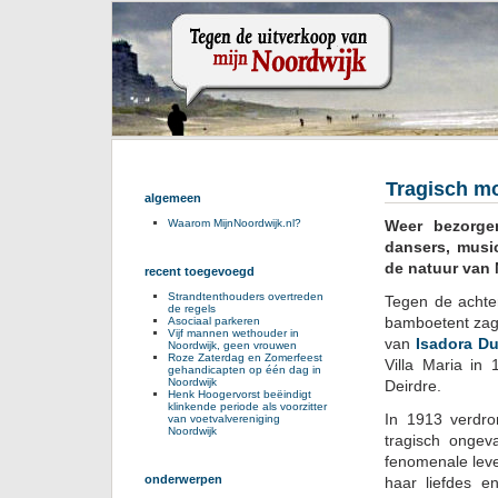
Tragisch mo
algemeen
Weer bezorge
Waarom MijnNoordwijk.nl?
dansers, music
de natuur van 
recent toegevoegd
Strandtenthouders overtreden
Tegen de achte
de regels
bamboetent zag 
Asociaal parkeren
Vijf mannen wethouder in
van
Isadora D
Noordwijk, geen vrouwen
Roze Zaterdag en Zomerfeest
Villa Maria in
gehandicapten op één dag in
Noordwijk
Deirdre.
Henk Hoogervorst beëindigt
klinkende periode als voorzitter
In 1913 verdro
van voetvalvereniging
Noordwijk
tragisch ongeva
fenomenale lev
onderwerpen
haar liefdes e