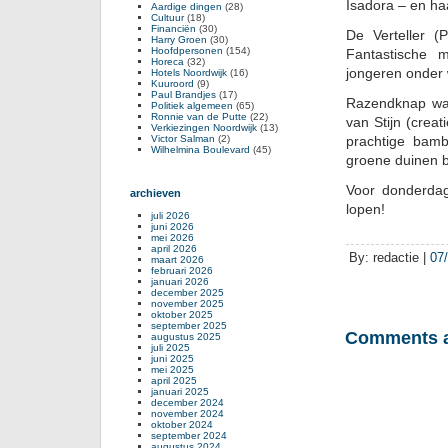
Isadora – en ha
Aardige dingen
(28)
Cultuur
(18)
Financiën
(30)
De Verteller (
Harry Groen
(30)
Hoofdpersonen
(154)
Fantastische 
Horeca
(32)
jongeren onder w
Hotels Noordwijk
(16)
Kuuroord
(9)
Paul Brandjes
(17)
Razendknap wat
Politiek algemeen
(65)
Ronnie van de Putte
(22)
van Stijn (creat
Verkiezingen Noordwijk
(13)
Victor Salman
(2)
prachtige bam
Wilhelmina Boulevard
(45)
groene duinen 
Voor donderdag,
archieven
lopen!
juli 2026
juni 2026
mei 2026
april 2026
By: redactie |
07
maart 2026
februari 2026
januari 2026
december 2025
november 2025
oktober 2025
september 2025
Comments a
augustus 2025
juli 2025
juni 2025
mei 2025
april 2025
januari 2025
december 2024
november 2024
oktober 2024
september 2024
augustus 2024