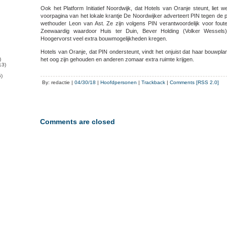
Ook het Platform Initiatief Noordwijk, dat Hotels van Oranje steunt, liet
voorpagina van het lokale krantje De Noordwijker adverteert PIN tegen de p
wethouder Leon van Ast. Ze zijn volgens PIN verantwoordelijk voor fout
Zeewaardig waardoor Huis ter Duin, Bever Holding (Volker Wesse
Hoogervorst veel extra bouwmogelijkheden kregen.
Hotels van Oranje, dat PIN ondersteunt, vindt het onjuist dat haar bouwpl
)
het oog zijn gehouden en anderen zomaar extra ruimte krijgen.
13)
)
By: redactie |
04/30/18
|
Hoofdpersonen
|
Trackback
|
Comments [RSS 2.0]
Comments are closed