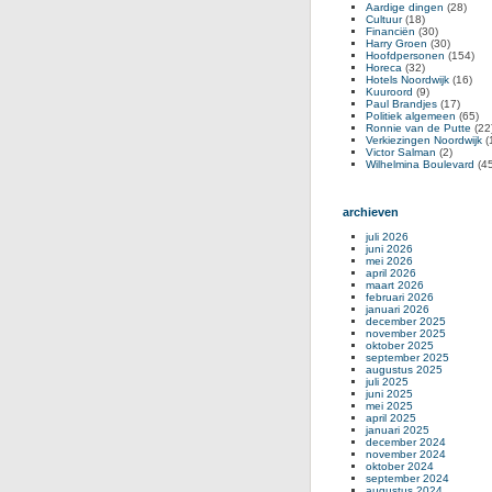
Aardige dingen
(28)
Cultuur
(18)
Financiën
(30)
Harry Groen
(30)
Hoofdpersonen
(154)
Horeca
(32)
Hotels Noordwijk
(16)
Kuuroord
(9)
Paul Brandjes
(17)
Politiek algemeen
(65)
Ronnie van de Putte
(22
Verkiezingen Noordwijk
(
Victor Salman
(2)
Wilhelmina Boulevard
(45
archieven
juli 2026
juni 2026
mei 2026
april 2026
maart 2026
februari 2026
januari 2026
december 2025
november 2025
oktober 2025
september 2025
augustus 2025
juli 2025
juni 2025
mei 2025
april 2025
januari 2025
december 2024
november 2024
oktober 2024
september 2024
augustus 2024