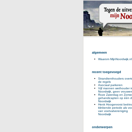
algemeen
Waarom MijnNoordwijk.nl
recent toegevoegd
Strandtenthouders overt
de regels
Asociaal parkeren
Vijf mannen wethouder i
Noordwijk, geen vrouwe
Roze Zaterdag en Zomer
gehandicapten op één d
Noordwijk
Henk Hoogervorst beëind
klinkende periode als voo
van voetvalvereniging
Noordwijk
onderwerpen