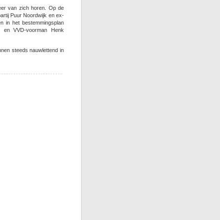
 weer van zich horen. Op de
artij Puur Noordwijk en ex-
en in het bestemmingsplan
ls) en VVD-voorman Henk
annen steeds nauwlettend in