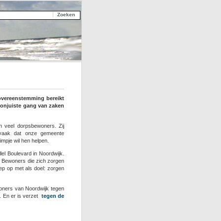
 overeenstemming bereikt
onjuiste gang van zaken
n veel dorpsbewoners. Zij
 vaak dat onze gemeente
mpje wil hen helpen.
lel Boulevard in Noordwijk.
. Bewoners die zich zorgen
ep op met als doel: zorgen
ners van Noordwijk tegen
. En er is verzet
tegen de