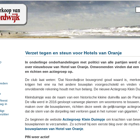
Verzet tegen en steun voor Hotels van Oranje
In onderlinge onderhandelingen met politici van alle partijen werd
?
over nieuwbouw van Hotel van Oranje. Omwonenden vinden dat een 
en richten een actiegroep op.
De club laat weten: ‘Dat Noordwijkse bouwgrond goud waard is, merke
reden
krijgen het ene na het andere bouwplan voorgeschoteld en vinden
onvoldoende rekening houdt met hun belang. De nieuwe Actiegroep Klein Dui
n
Kleinduimpje was de naam van een historische kleine duinvilla aan de Paral
n
feest
De villa werd in 2016 gesloopt vanwege plannen om woontorens te bouwen
ag in
maken over die bouwplannen, richtten deze week de gelijknamige actiegro
igt
dat de stem van de dorpeling niet verloren gaat in het rumoer van giganten.’
rzitter
Ze beginnen de website
Actiegroep Klein Duimpje
om krachten van bewo
bouwplannen te verzamelen. Zo schreef hij een eerste blog over de mythes
bouwplannen van Hotel van Oranje
.
PIN weer actief