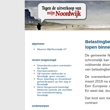
Belastingbe
algemeen
lopen binn
Waarom MijnNoordwijk.nl?
De gemeente No
schromelijk ka
recent toegevoegd
voldoende doorr
Strandtenthouders overtreden
de regels
van belastingbet
Asociaal parkeren
Vijf mannen wethouder in
De overeenkoms
Noordwijk, geen vrouwen
Roze Zaterdag en Zomerfeest
maart 2018 na ee
gehandicapten op één dag in
Noordwijk
Een Europese a
Henk Hoogervorst beëindigt
klinkende periode als voorzitter
En weet dat, du
van voetvalvereniging
Noordwijk
Dat kost een to
contract
onderwerpen