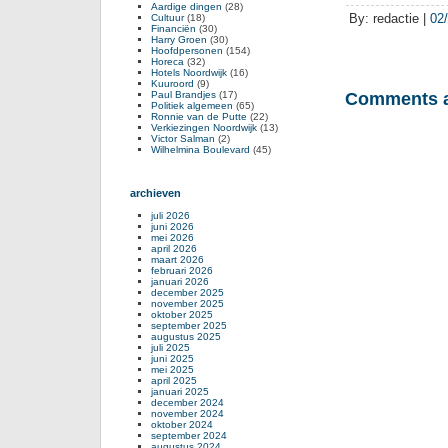
Aardige dingen
(28)
By: redactie |
02
Cultuur
(18)
Financiën
(30)
Harry Groen
(30)
Hoofdpersonen
(154)
Horeca
(32)
Hotels Noordwijk
(16)
Kuuroord
(9)
Paul Brandjes
(17)
Comments a
Politiek algemeen
(65)
Ronnie van de Putte
(22)
Verkiezingen Noordwijk
(13)
Victor Salman
(2)
Wilhelmina Boulevard
(45)
archieven
juli 2026
juni 2026
mei 2026
april 2026
maart 2026
februari 2026
januari 2026
december 2025
november 2025
oktober 2025
september 2025
augustus 2025
juli 2025
juni 2025
mei 2025
april 2025
januari 2025
december 2024
november 2024
oktober 2024
september 2024
augustus 2024