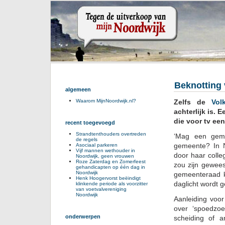
Beknotting 
algemeen
Zelfs de
Vol
Waarom MijnNoordwijk.nl?
achterlijk is.
die voor tv ee
recent toegevoegd
Strandtenthouders overtreden
‘Mag een gemee
de regels
gemeente? In N
Asociaal parkeren
Vijf mannen wethouder in
door haar colle
Noordwijk, geen vrouwen
Roze Zaterdag en Zomerfeest
zou zijn gewee
gehandicapten op één dag in
Noordwijk
gemeenteraad k
Henk Hoogervorst beëindigt
daglicht wordt ge
klinkende periode als voorzitter
van voetvalvereniging
Noordwijk
Aanleiding voo
over ‘spoedzo
onderwerpen
scheiding of a