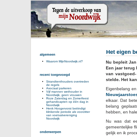
Het eigen b
algemeen
Nu bepleit Jan
Waarom MijnNoordwijk.nl?
Een jaar terug 
van vastgoed-
recent toegevoegd
stelde. Het kan
Strandtenthouders overtreden
de regels
Eigenbelang en 
Asociaal parkeren
Vijf mannen wethouder in
Nieuwjaarstoe
Noordwijk, geen vrouwen
Roze Zaterdag en Zomerfeest
elkaar. Dat be
gehandicapten op één dag in
Noordwijk
belang geplaa
Henk Hoogervorst beëindigt
hebben, en halen
klinkende periode als voorzitter
van voetvalvereniging
Noordwijk
Nu was dat ee
gemeentelijke fl
onderwerpen
gelijk en ik proc