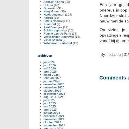
Aardige dingen
(28)
Een jaar geled
Cultuur
(18)
Financiën
(30)
onereus in bop 
Harry Groen
(30)
Hoofdpersonen
(154)
Noordwijk stelt
Horeca
(32)
nauw met de spor
Hotels Noordwijk
(16)
Kuuroord
(9)
Paul Brandjes
(17)
Op vizier, je
Politiek algemeen
(65)
Ronnie van de Putte
(22)
opvattingen res
Verkiezingen Noordwijk
(13)
Victor Salman
(2)
vanaf bij de ee
Wilhelmina Boulevard
(45)
By: redactie |
01
archieven
juli 2026
juni 2026
mei 2026
april 2026
maart 2026
Comments a
februari 2026
januari 2026
december 2025
november 2025
oktober 2025
september 2025
augustus 2025
juli 2025
juni 2025
mei 2025
april 2025
januari 2025
december 2024
november 2024
oktober 2024
september 2024
augustus 2024