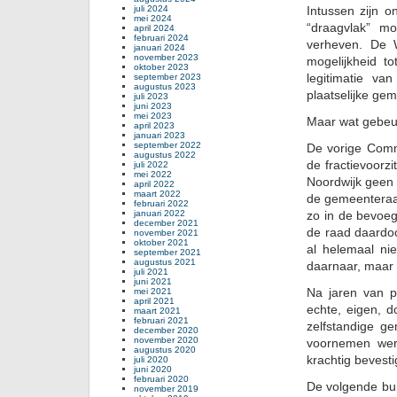
juli 2024
Intussen zijn o
mei 2024
“draagvlak” mo
april 2024
februari 2024
verheven. De 
januari 2024
november 2023
mogelijkheid to
oktober 2023
legitimatie va
september 2023
augustus 2023
plaatselijke gem
juli 2023
juni 2023
mei 2023
Maar wat gebeu
april 2023
januari 2023
september 2022
De vorige Comm
augustus 2022
de fractievoorzi
juli 2022
mei 2022
Noordwijk geen
april 2022
maart 2022
de gemeenteraad
februari 2022
januari 2022
zo in de bevoeg
december 2021
de raad daardoo
november 2021
oktober 2021
al helemaal ni
september 2021
augustus 2021
daarnaar, maar
juli 2021
juni 2021
Na jaren van po
mei 2021
april 2021
echte, eigen, 
maart 2021
februari 2021
zelfstandige ge
december 2020
november 2020
voornemen wer
augustus 2020
krachtig bevesti
juli 2020
juni 2020
februari 2020
De volgende bu
november 2019