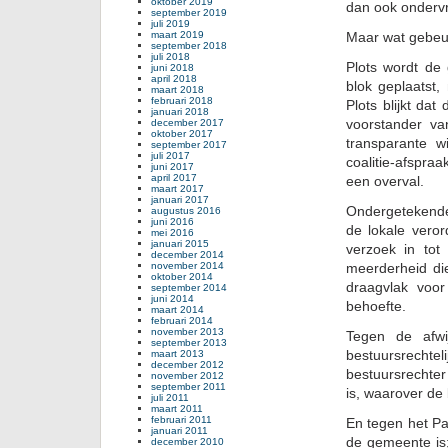
oktober 2019
dan ook ondervr
september 2019
juli 2019
maart 2019
Maar wat gebeu
september 2018
juli 2018
Plots wordt de
juni 2018
april 2018
blok geplaatst,
maart 2018
februari 2018
Plots blijkt da
januari 2018
voorstander van
december 2017
oktober 2017
transparante wi
september 2017
juli 2017
coalitie-afspraa
juni 2017
april 2017
een overval.
maart 2017
januari 2017
Ondergetekende 
augustus 2016
juni 2016
de lokale vero
mei 2016
januari 2015
verzoek in to
december 2014
november 2014
meerderheid di
oktober 2014
draagvlak voo
september 2014
juni 2014
behoefte.
maart 2014
februari 2014
november 2013
Tegen de afwi
september 2013
bestuursrechte
maart 2013
december 2012
bestuursrechte
november 2012
september 2011
is, waarover de 
juli 2011
maart 2011
februari 2011
En tegen het Par
januari 2011
de gemeente is;
december 2010