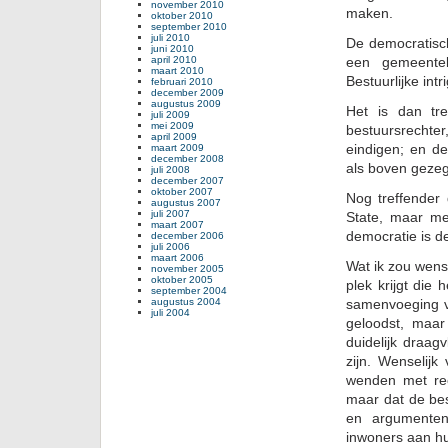
november 2010
maken.
oktober 2010
september 2010
juli 2010
De democratisch
juni 2010
april 2010
een gemeenteli
maart 2010
Bestuurlijke int
februari 2010
december 2009
augustus 2009
Het is dan tr
juli 2009
mei 2009
bestuursrecht
april 2009
eindigen; en de
maart 2009
december 2008
als boven gezegd
juli 2008
december 2007
oktober 2007
Nog treffender 
augustus 2007
juli 2007
State, maar me
maart 2007
democratie is d
december 2006
juli 2006
maart 2006
Wat ik zou wens
november 2005
oktober 2005
plek krijgt die
september 2004
augustus 2004
samenvoeging v
juli 2004
geloodst, maar
duidelijk draag
zijn. Wenselijk
wenden met recl
maar dat de bes
en argumenten
inwoners aan h