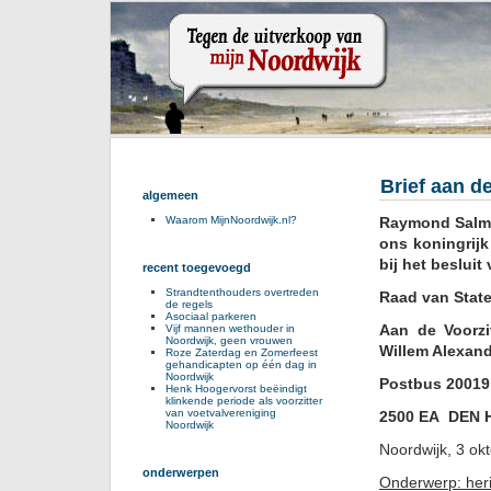
Brief aan d
algemeen
Raymond Salman
Waarom MijnNoordwijk.nl?
ons koningrij
bij het besluit
recent toegevoegd
Strandtenthouders overtreden
Raad van Stat
de regels
Asociaal parkeren
Aan de Voorzi
Vijf mannen wethouder in
Noordwijk, geen vrouwen
Willem Alexan
Roze Zaterdag en Zomerfeest
gehandicapten op één dag in
Noordwijk
Postbus 20019
Henk Hoogervorst beëindigt
klinkende periode als voorzitter
van voetvalvereniging
2500 EA DEN
Noordwijk
Noordwijk, 3 ok
onderwerpen
Onderwerp: heri