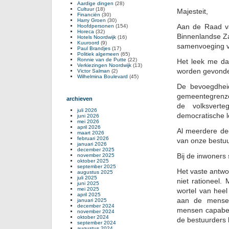
Aardige dingen
(28)
Cultuur
(18)
Majesteit,
Financiën
(30)
Harry Groen
(30)
Aan de Raad va
Hoofdpersonen
(154)
Horeca
(32)
Binnenlandse Za
Hotels Noordwijk
(16)
Kuuroord
(9)
samenvoeging v
Paul Brandjes
(17)
Politiek algemeen
(65)
Ronnie van de Putte
(22)
Het leek me dat
Verkiezingen Noordwijk
(13)
worden gevonden
Victor Salman
(2)
Wilhelmina Boulevard
(45)
De bevoegdheid
gemeentegrenze
archieven
de volksverteg
juli 2026
democratische le
juni 2026
mei 2026
april 2026
Al meerdere de
maart 2026
februari 2026
van onze bestu
januari 2026
december 2025
Bij de inwoners 
november 2025
oktober 2025
september 2025
Het vaste antwo
augustus 2025
juli 2025
niet rationeel.
juni 2025
mei 2025
wortel van heel
april 2025
aan de mensen
januari 2025
december 2024
mensen capabel
november 2024
oktober 2024
de bestuurders 
september 2024
augustus 2024