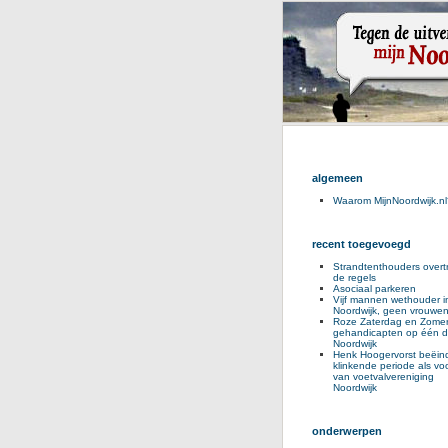
algemeen
Waarom MijnNoordwijk.nl
recent toegevoegd
Strandtenthouders overt
de regels
Asociaal parkeren
Vijf mannen wethouder i
Noordwijk, geen vrouwe
Roze Zaterdag en Zomer
gehandicapten op één d
Noordwijk
Henk Hoogervorst beëind
klinkende periode als voo
van voetvalvereniging
Noordwijk
onderwerpen