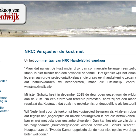
NRC: Versjacher de kust niet
Uit het
commentaar van NRC Handelsblad vandaag
?
“Maar dat nu juist de kust onder druk van commerciële belangen een zelfd
staan, is niet minder dan een nationale schande…Het lijkt niet wijs het lokaa
leveren aan grote projectontwikkelaars, die graag een handtekening zetten
reden
dat natuurwaarden wil beschermen, maar die uiteindelijk vooral
winstmaximalisatie.
n
Minister Schultz heeft in december 2015 de deur open gezet voor de wildg
n
feest
aan de kust. Na een storm van terechte protesten, heeft zij dat een maan
ag in
resultaat dat Kustpact, dat zoals nu gebleken is, ondeugdelijk is als bestuurli
igt
rzitter
Wil Nederland voor de toekomst het kustgebied bewaren als vitale en robuu
dat tegelijk dat „ongerepte” en unieke natuurgebied is dat alle betrokkene
kan er niet met belangen gesjacherd worden. Dan kan het niet zo zijn dat
via zogenaamde „kruimelregelingen” worden ontweken. Schultz schreef 
Kustpact aan de Tweede Kamer opgelucht dat de kust niet ‘op slot’ wordt g
beter wel doen.”