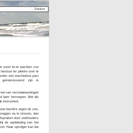
e soort lot te wachten zou
l bestuur ter plekke over te
 onder een machteloos pact
 geïnteresseerd zijn in
roei van recreatiewoningen
d later herroepen. Met als
jk instrument.
ste barrière tegen de zee,
n zeggen na te streven, dan
 afspraken door wethouders
bij de aanbieding van het
ezet. Haar opvolger kan dat