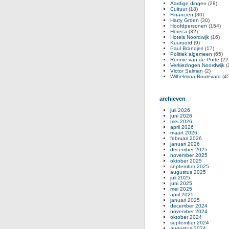
Aardige dingen
(28)
Cultuur
(18)
Financiën
(30)
Harry Groen
(30)
Hoofdpersonen
(154)
Horeca
(32)
Hotels Noordwijk
(16)
Kuuroord
(9)
Paul Brandjes
(17)
Politiek algemeen
(65)
Ronnie van de Putte
(22
Verkiezingen Noordwijk
(
Victor Salman
(2)
Wilhelmina Boulevard
(45
archieven
juli 2026
juni 2026
mei 2026
april 2026
maart 2026
februari 2026
januari 2026
december 2025
november 2025
oktober 2025
september 2025
augustus 2025
juli 2025
juni 2025
mei 2025
april 2025
januari 2025
december 2024
november 2024
oktober 2024
september 2024
augustus 2024