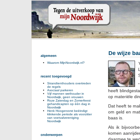
De wijze ba
algemeen
Waarom MijnNoordwijk.nl?
recent toegevoegd
Strandtenthouders overtreden
de regels
heeft blindgest
Asociaal parkeren
Vijf mannen wethouder in
op materiële di
Noordwijk, geen vrouwen
Roze Zaterdag en Zomerfeest
gehandicapten op één dag in
Dat heeft te ma
Noordwijk
Henk Hoogervorst beëindigt
om geld en mate
klinkende periode als voorzitter
baas is.
van voetvalvereniging
Noordwijk
Als ik bijvoorb
komen aanrijden
onderwerpen
daarmee te wedij