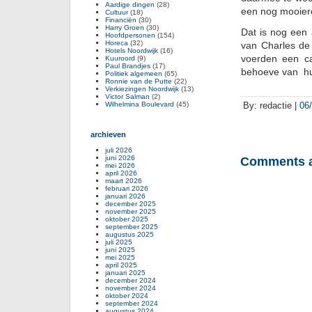
Aardige dingen
(28)
een nog mooiere
Cultuur
(18)
Financiën
(30)
Harry Groen
(30)
Dat is nog een 
Hoofdpersonen
(154)
Horeca
(32)
van Charles de 
Hotels Noordwijk
(16)
voerden een c
Kuuroord
(9)
Paul Brandjes
(17)
behoeve van hu
Politiek algemeen
(65)
Ronnie van de Putte
(22)
Verkiezingen Noordwijk
(13)
Victor Salman
(2)
Wilhelmina Boulevard
(45)
By: redactie |
06
archieven
juli 2026
juni 2026
Comments a
mei 2026
april 2026
maart 2026
februari 2026
januari 2026
december 2025
november 2025
oktober 2025
september 2025
augustus 2025
juli 2025
juni 2025
mei 2025
april 2025
januari 2025
december 2024
november 2024
oktober 2024
september 2024
augustus 2024