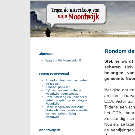
Rondom de l
algemeen
Stel, er word
Waarom MijnNoordwijk.nl?
scharen zich
belangen van
recent toegevoegd
gemeente Noor
Strandtenthouders overtreden
de regels
Asociaal parkeren
Het ging om ee
Vijf mannen wethouder in
Noordwijk, geen vrouwen
architect daar
Roze Zaterdag en Zomerfeest
gehandicapten op één dag in
CDA, Victor Sal
Noordwijk
Tijdens een sc
Henk Hoogervorst beëindigt
klinkende periode als voorzitter
het CDA, maar 
van voetvalvereniging
Noordwijk
Zelfstandig zic
Nou en, ze late
de aantijgingen
onderwerpen