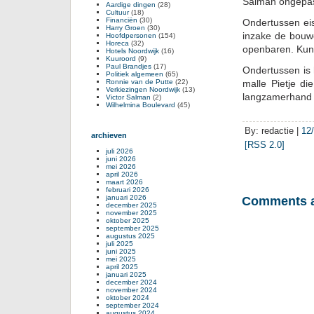
Salman ongepas
Aardige dingen
(28)
Cultuur
(18)
Financiën
(30)
Ondertussen eis
Harry Groen
(30)
inzake de bouw
Hoofdpersonen
(154)
Horeca
(32)
openbaren. Kun 
Hotels Noordwijk
(16)
Kuuroord
(9)
Paul Brandjes
(17)
Ondertussen is 
Politiek algemeen
(65)
Ronnie van de Putte
(22)
malle Pietje di
Verkiezingen Noordwijk
(13)
langzamerhand h
Victor Salman
(2)
Wilhelmina Boulevard
(45)
By: redactie |
12
archieven
[RSS 2.0]
juli 2026
juni 2026
mei 2026
april 2026
maart 2026
februari 2026
januari 2026
Comments a
december 2025
november 2025
oktober 2025
september 2025
augustus 2025
juli 2025
juni 2025
mei 2025
april 2025
januari 2025
december 2024
november 2024
oktober 2024
september 2024
augustus 2024