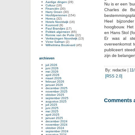
Aardige dingen
(28)
Nu is er een ‘b
Cultuur
(18)
Financiën
(30)
Charles de Bo
Harry Groen
(30)
bestemmingspla
Hoofdpersonen
(154)
Horeca
(32)
Heel bijzonde
Hotels Noordwijk
(16)
Kuuroord
(9)
hoogbouw. Het 
Paul Brandjes
(17)
Politiek algemeen
(65)
en Hans Stol (fo
Ronnie van de Putte
(22)
Er was al ste
Verkiezingen Noordwijk
(13)
Victor Salman
(2)
overeenkomst t
Wilhelmina Boulevard
(45)
publiceert steeds
zijn de belangen
archieven
juli 2026
juni 2026
By: redactie |
11
mei 2026
april 2026
[RSS 2.0]
maart 2026
februari 2026
januari 2026
december 2025
november 2025
oktober 2025
september 2025
Comments a
augustus 2025
juli 2025
juni 2025
mei 2025
april 2025
januari 2025
december 2024
november 2024
oktober 2024
september 2024
augustus 2024