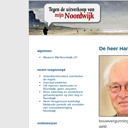
De heer Hans
algemeen
Waarom MijnNoordwijk.nl?
recent toegevoegd
Strandtenthouders overtreden
de regels
Asociaal parkeren
Vijf mannen wethouder in
Noordwijk, geen vrouwen
Roze Zaterdag en Zomerfeest
gehandicapten op één dag in
Noordwijk
Henk Hoogervorst beëindigt
klinkende periode als voorzitter
van voetvalvereniging
Noordwijk
bouwvergunning
onderwerpen
geld.