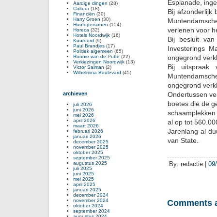
Esplanade, inge
Aardige dingen
(28)
Cultuur
(18)
Bij afzonderlij
Financiën
(30)
Harry Groen
(30)
Muntendamsche 
Hoofdpersonen
(154)
verlenen voor h
Horeca
(32)
Hotels Noordwijk
(16)
Bij besluit v
Kuuroord
(9)
Paul Brandjes
(17)
Investerings M
Politiek algemeen
(65)
Ronnie van de Putte
(22)
ongegrond verkl
Verkiezingen Noordwijk
(13)
Bij uitspraa
Victor Salman
(2)
Wilhelmina Boulevard
(45)
Muntendamsche 
ongegrond verkl
archieven
Ondertussen ve
boetes die de g
juli 2026
juni 2026
schaamplekken i
mei 2026
april 2026
al op tot 560.0
maart 2026
Jarenlang al du
februari 2026
januari 2026
van State.
december 2025
november 2025
oktober 2025
september 2025
augustus 2025
By: redactie |
09
juli 2025
juni 2025
mei 2025
april 2025
januari 2025
december 2024
november 2024
Comments a
oktober 2024
september 2024
augustus 2024