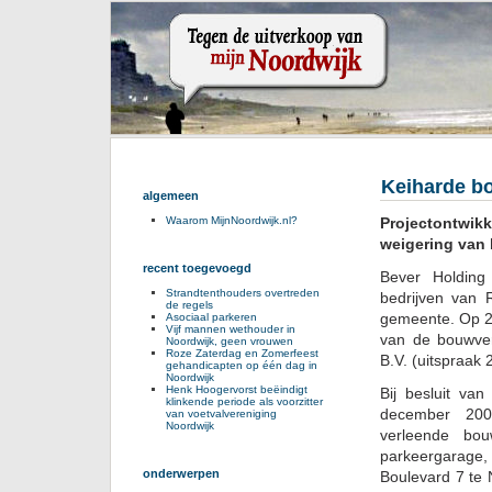
Keiharde bo
algemeen
Projectontwik
Waarom MijnNoordwijk.nl?
weigering van
recent toegevoegd
Bever Holding
Strandtenthouders overtreden
bedrijven van 
de regels
gemeente. Op 2
Asociaal parkeren
Vijf mannen wethouder in
van de bouwve
Noordwijk, geen vrouwen
Roze Zaterdag en Zomerfeest
B.V. (uitspraak
gehandicapten op één dag in
Noordwijk
Henk Hoogervorst beëindigt
Bij besluit va
klinkende periode als voorzitter
december 200
van voetvalvereniging
Noordwijk
verleende bou
parkeergarage,
onderwerpen
Boulevard 7 te 